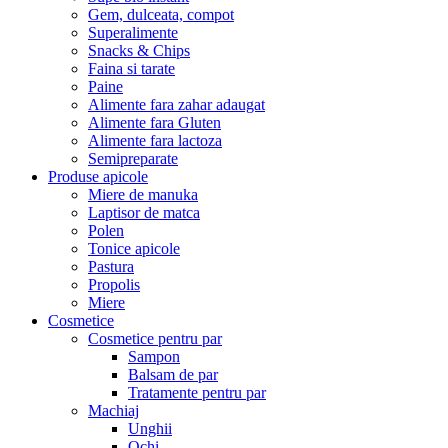
Gem, dulceata, compot
Superalimente
Snacks & Chips
Faina si tarate
Paine
Alimente fara zahar adaugat
Alimente fara Gluten
Alimente fara lactoza
Semipreparate
Produse apicole
Miere de manuka
Laptisor de matca
Polen
Tonice apicole
Pastura
Propolis
Miere
Cosmetice
Cosmetice pentru par
Sampon
Balsam de par
Tratamente pentru par
Machiaj
Unghii
Ochi