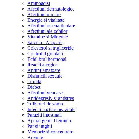
Aminoacizi
Afectiuni dermatologice
Afectiuni urinare
Energie si vitalitate
Afectiuni osteoarticulare
Afectiuni ale ochilor
Vitamine si Minerale
Sarcina - Alaptare
Colesterol si trigliceride
Controlul greutatii
Echilibrul hormonal
Reactii alergice
Antiinflamatoare
Disfunctii sexuale
Tiroida
Diabet
Afectiuni venoase
Antidepresiv si antistres
Tulburari de somn
Infectii bacteriene, virale
Paraziti intestinali
Aparat genital feminin
Par si unghii
Memorie si concentrare
Anemie