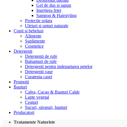
Deodorant barbati
Gel de dus si sapun
Ingrijirea fetei
Sampon & Hairstyling
Protectie solara
Uleiuri si unturi naturale
Copii si bebelusi
Alimente
Suplimente
Cosmetice
Detergenti
Detergenti de rufe
Balsamuri de rufe
Detergenti pentru indepartarea petelor
Detergenti vase
Curatenia casei
Promotii
Bauturi
Cafea, Cacao & Bauturi Calde
Lapte vegetal
Ceaiuri
Sucuri, siropuri, bauturi
Producatori
Tratamente Naturiste