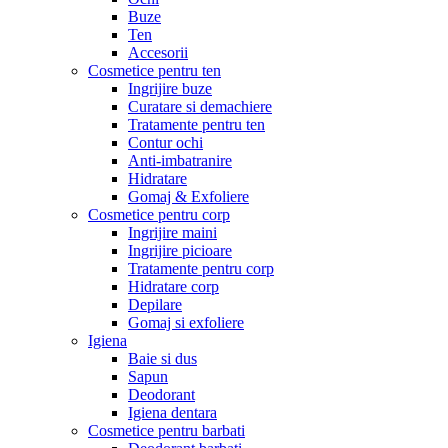
Buze
Ten
Accesorii
Cosmetice pentru ten
Ingrijire buze
Curatare si demachiere
Tratamente pentru ten
Contur ochi
Anti-imbatranire
Hidratare
Gomaj & Exfoliere
Cosmetice pentru corp
Ingrijire maini
Ingrijire picioare
Tratamente pentru corp
Hidratare corp
Depilare
Gomaj si exfoliere
Igiena
Baie si dus
Sapun
Deodorant
Igiena dentara
Cosmetice pentru barbati