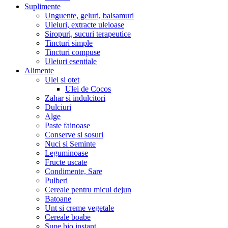
Suplimente
Unguente, geluri, balsamuri
Uleiuri, extracte uleioase
Siropuri, sucuri terapeutice
Tincturi simple
Tincturi compuse
Uleiuri esentiale
Alimente
Ulei si otet
Ulei de Cocos
Zahar si indulcitori
Dulciuri
Alge
Paste fainoase
Conserve si sosuri
Nuci si Seminte
Leguminoase
Fructe uscate
Condimente, Sare
Pulberi
Cereale pentru micul dejun
Batoane
Unt si creme vegetale
Cereale boabe
Supe bio instant