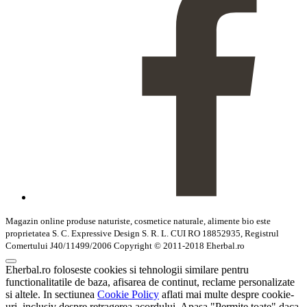
Magazin online produse naturiste, cosmetice naturale, alimente bio este
proprietatea S. C. Expressive Design S. R. L. CUI RO 18852935, Registrul
Comertului J40/11499/2006 Copyright © 2011-2018 Eherbal.ro
Eherbal.ro foloseste cookies si tehnologii similare pentru
functionalitatile de baza, afisarea de continut, reclame personalizate
si altele. In sectiunea
Cookie Policy
aflati mai multe despre cookie-
uri, inclusiv despre retragerea acordului. Apasa "Permite toate" daca