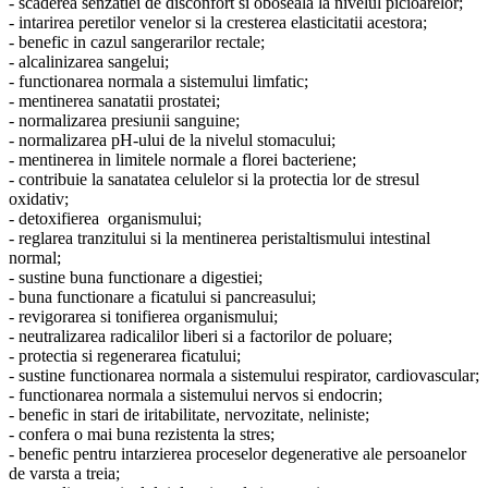
- scaderea senzatiei de disconfort si oboseala la nivelul picioarelor;
- intarirea peretilor venelor si la cresterea elasticitatii acestora;
- benefic in cazul sangerarilor rectale;
- alcalinizarea sangelui;
- functionarea normala a sistemului limfatic;
- mentinerea sanatatii prostatei;
- normalizarea presiunii sanguine;
- normalizarea pH-ului de la nivelul stomacului;
- mentinerea in limitele normale a florei bacteriene;
- contribuie la sanatatea celulelor si la protectia lor de stresul
oxidativ;
- detoxifierea organismului;
- reglarea tranzitului si la mentinerea peristaltismului intestinal
normal;
- sustine buna functionare a digestiei;
- buna functionare a ficatului si pancreasului;
- revigorarea si tonifierea organismului;
- neutralizarea radicalilor liberi si a factorilor de poluare;
- protectia si regenerarea ficatului;
- sustine functionarea normala a sistemului respirator, cardiovascular;
- functionarea normala a sistemului nervos si endocrin;
- benefic in stari de iritabilitate, nervozitate, neliniste;
- confera o mai buna rezistenta la stres;
- benefic pentru intarzierea proceselor degenerative ale persoanelor
de varsta a treia;