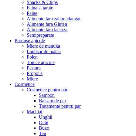
Snacks & Chips
Faina si tarate
Paine
Alimente fara zahar adaugat
Alimente fara Gluten
Alimente fara lactoza
Semipreparate
Produse apicole
Miere de manuka
Laptisor de matca
Polen
Tonice apicole
Pastura
Propolis
Miere
Cosmetice
Cosmetice pentru par
Sampon
Balsam de par
Tratamente pentru par
Machiaj
Unghii
Ochi
Buze
Ten