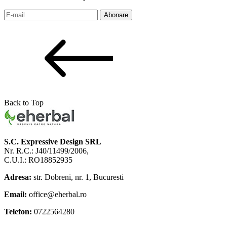
Abonare
Back to Top
S.C. Expressive Design SRL
Nr. R.C.: J40/11499/2006,
C.U.I.: RO18852935
Adresa:
str. Dobreni, nr. 1, Bucuresti
Email:
office@eherbal.ro
Telefon:
0722564280