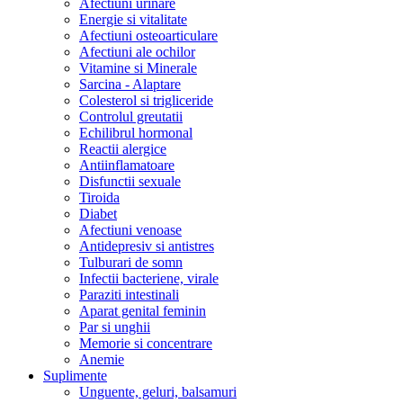
Afectiuni urinare
Energie si vitalitate
Afectiuni osteoarticulare
Afectiuni ale ochilor
Vitamine si Minerale
Sarcina - Alaptare
Colesterol si trigliceride
Controlul greutatii
Echilibrul hormonal
Reactii alergice
Antiinflamatoare
Disfunctii sexuale
Tiroida
Diabet
Afectiuni venoase
Antidepresiv si antistres
Tulburari de somn
Infectii bacteriene, virale
Paraziti intestinali
Aparat genital feminin
Par si unghii
Memorie si concentrare
Anemie
Suplimente
Unguente, geluri, balsamuri