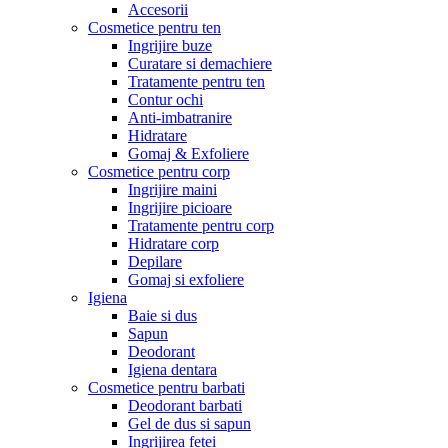
Accesorii
Cosmetice pentru ten
Ingrijire buze
Curatare si demachiere
Tratamente pentru ten
Contur ochi
Anti-imbatranire
Hidratare
Gomaj & Exfoliere
Cosmetice pentru corp
Ingrijire maini
Ingrijire picioare
Tratamente pentru corp
Hidratare corp
Depilare
Gomaj si exfoliere
Igiena
Baie si dus
Sapun
Deodorant
Igiena dentara
Cosmetice pentru barbati
Deodorant barbati
Gel de dus si sapun
Ingrijirea fetei