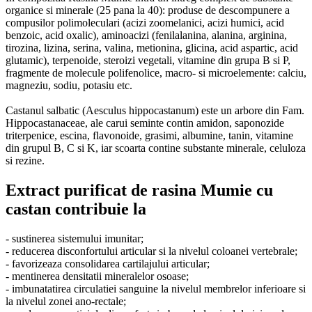
organice si minerale (25 pana la 40): produse de descompunere a
compusilor polimoleculari (acizi zoomelanici, acizi humici, acid
benzoic, acid oxalic), aminoacizi (fenilalanina, alanina, arginina,
tirozina, lizina, serina, valina, metionina, glicina, acid aspartic, acid
glutamic), terpenoide, steroizi vegetali, vitamine din grupa B si P,
fragmente de molecule polifenolice, macro- si microelemente: calciu,
magneziu, sodiu, potasiu etc.
Castanul salbatic (Aesculus hippocastanum) este un arbore din Fam.
Hippocastanaceae, ale carui seminte contin amidon, saponozide
triterpenice, escina, flavonoide, grasimi, albumine, tanin, vitamine
din grupul B, C si K, iar scoarta contine substante minerale, celuloza
si rezine.
Extract purificat de rasina Mumie cu
castan contribuie la
- sustinerea sistemului imunitar;
- reducerea disconfortului articular si la nivelul coloanei vertebrale;
- favorizeaza consolidarea cartilajului articular;
- mentinerea densitatii mineralelor osoase;
- imbunatatirea circulatiei sanguine la nivelul membrelor inferioare si
la nivelul zonei ano-rectale;