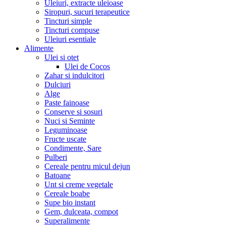
Uleiuri, extracte uleioase
Siropuri, sucuri terapeutice
Tincturi simple
Tincturi compuse
Uleiuri esentiale
Alimente
Ulei si otet
Ulei de Cocos
Zahar si indulcitori
Dulciuri
Alge
Paste fainoase
Conserve si sosuri
Nuci si Seminte
Leguminoase
Fructe uscate
Condimente, Sare
Pulberi
Cereale pentru micul dejun
Batoane
Unt si creme vegetale
Cereale boabe
Supe bio instant
Gem, dulceata, compot
Superalimente