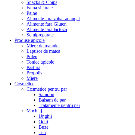
Snacks & Chips
Faina si tarate
Paine
Alimente fara zahar adaugat
Alimente fara Gluten
Alimente fara lactoza
Semipreparate
Produse apicole
Miere de manuka
Laptisor de matca
Polen
Tonice apicole
Pastura
Propolis
Miere
Cosmetice
Cosmetice pentru par
Sampon
Balsam de par
Tratamente pentru par
Machiaj
Unghii
Ochi
Buze
Ten