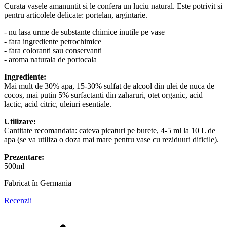
Curata vasele amanuntit si le confera un luciu natural. Este potrivit si
pentru articolele delicate: portelan, argintarie.
- nu lasa urme de substante chimice inutile pe vase
- fara ingrediente petrochimice
- fara coloranti sau conservanti
- aroma naturala de portocala
Ingrediente:
Mai mult de 30% apa, 15-30% sulfat de alcool din ulei de nuca de
cocos, mai putin 5% surfactanti din zaharuri, otet organic, acid
lactic, acid citric, uleiuri esentiale.
Utilizare:
Cantitate recomandata: cateva picaturi pe burete, 4-5 ml la 10 L de
apa (se va utiliza o doza mai mare pentru vase cu reziduuri dificile).
Prezentare:
500ml
Fabricat în Germania
Recenzii