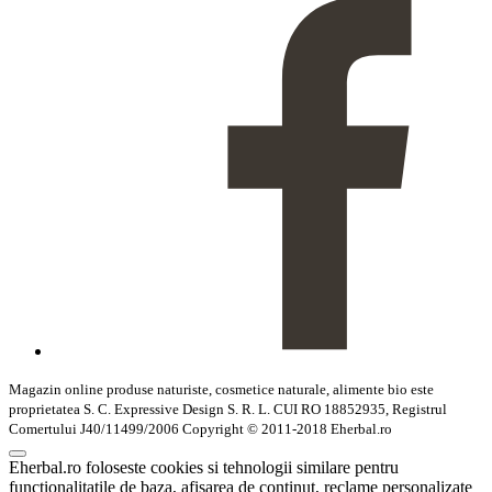
Magazin online produse naturiste, cosmetice naturale, alimente bio este
proprietatea S. C. Expressive Design S. R. L. CUI RO 18852935, Registrul
Comertului J40/11499/2006 Copyright © 2011-2018 Eherbal.ro
Eherbal.ro foloseste cookies si tehnologii similare pentru
functionalitatile de baza, afisarea de continut, reclame personalizate