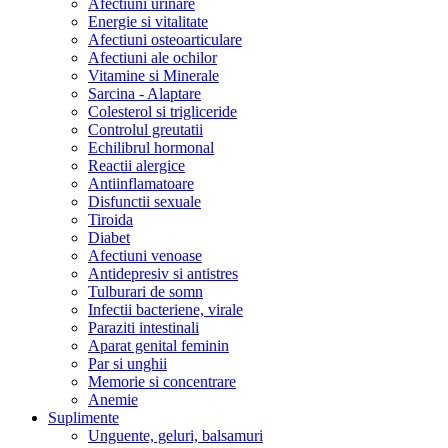
Afectiuni urinare
Energie si vitalitate
Afectiuni osteoarticulare
Afectiuni ale ochilor
Vitamine si Minerale
Sarcina - Alaptare
Colesterol si trigliceride
Controlul greutatii
Echilibrul hormonal
Reactii alergice
Antiinflamatoare
Disfunctii sexuale
Tiroida
Diabet
Afectiuni venoase
Antidepresiv si antistres
Tulburari de somn
Infectii bacteriene, virale
Paraziti intestinali
Aparat genital feminin
Par si unghii
Memorie si concentrare
Anemie
Suplimente
Unguente, geluri, balsamuri