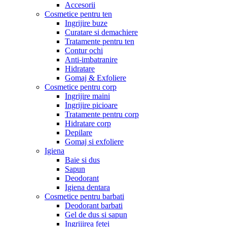
Accesorii
Cosmetice pentru ten
Ingrijire buze
Curatare si demachiere
Tratamente pentru ten
Contur ochi
Anti-imbatranire
Hidratare
Gomaj & Exfoliere
Cosmetice pentru corp
Ingrijire maini
Ingrijire picioare
Tratamente pentru corp
Hidratare corp
Depilare
Gomaj si exfoliere
Igiena
Baie si dus
Sapun
Deodorant
Igiena dentara
Cosmetice pentru barbati
Deodorant barbati
Gel de dus si sapun
Ingrijirea fetei