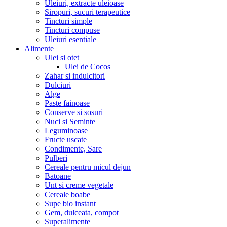
Uleiuri, extracte uleioase
Siropuri, sucuri terapeutice
Tincturi simple
Tincturi compuse
Uleiuri esentiale
Alimente
Ulei si otet
Ulei de Cocos
Zahar si indulcitori
Dulciuri
Alge
Paste fainoase
Conserve si sosuri
Nuci si Seminte
Leguminoase
Fructe uscate
Condimente, Sare
Pulberi
Cereale pentru micul dejun
Batoane
Unt si creme vegetale
Cereale boabe
Supe bio instant
Gem, dulceata, compot
Superalimente