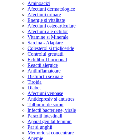
Aminoacizi
Afectiuni dermatologice
Afectiuni urinare
Energie si vitalitate
Afectiuni osteoarticulare
Afectiuni ale ochilor
Vitamine si Minerale
Sarcina - Alaptare
Colesterol si trigliceride
Controlul greutatii
Echilibrul hormonal
Reactii alergice
Antiinflamatoare
Disfunctii sexuale
Tiroida
Diabet
Afectiuni venoase
Antidepresiv si antistres
Tulburari de somn
Infectii bacteriene, virale
Paraziti intestinali
Aparat genital feminin
Par si unghii
Memorie si concentrare
Anemie