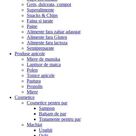
Gem, dulceata, compot
Superalimente
Snacks & Chips
Faina si tarate
Paine
Alimente fara zahar adaugat
Alimente fara Gluten
Alimente fara lactoza
Semipreparate
Produse apicole
Miere de manuka
Laptisor de matca
Polen
Tonice apicole
Pastura
Propolis
Miere
Cosmetice
Cosmetice pentru par
Sampon
Balsam de par
Tratamente pentru par
Machiaj
Unghii
Ochi