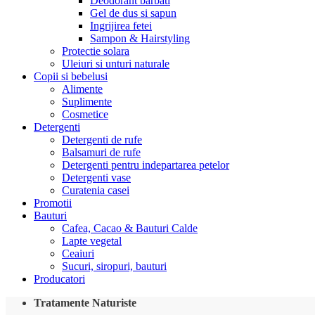
Deodorant barbati
Gel de dus si sapun
Ingrijirea fetei
Sampon & Hairstyling
Protectie solara
Uleiuri si unturi naturale
Copii si bebelusi
Alimente
Suplimente
Cosmetice
Detergenti
Detergenti de rufe
Balsamuri de rufe
Detergenti pentru indepartarea petelor
Detergenti vase
Curatenia casei
Promotii
Bauturi
Cafea, Cacao & Bauturi Calde
Lapte vegetal
Ceaiuri
Sucuri, siropuri, bauturi
Producatori
Tratamente Naturiste