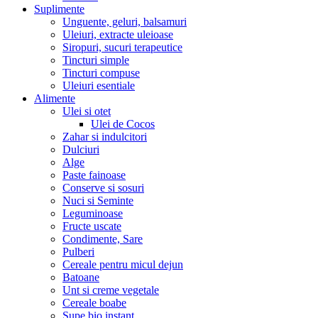
Suplimente
Unguente, geluri, balsamuri
Uleiuri, extracte uleioase
Siropuri, sucuri terapeutice
Tincturi simple
Tincturi compuse
Uleiuri esentiale
Alimente
Ulei si otet
Ulei de Cocos
Zahar si indulcitori
Dulciuri
Alge
Paste fainoase
Conserve si sosuri
Nuci si Seminte
Leguminoase
Fructe uscate
Condimente, Sare
Pulberi
Cereale pentru micul dejun
Batoane
Unt si creme vegetale
Cereale boabe
Supe bio instant