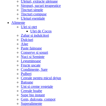
Uleiuri, extracte uleioase
Siropuri, sucuri terapeutice
Tincturi simple
Tincturi compuse
Uleiuri esentiale
Alimente
Ulei si otet
Ulei de Cocos
Zahar si indulcitori
Dulciuri
Alge
Paste fainoase
Conserve si sosuri
Nuci si Seminte
Leguminoase
Fructe uscate
Condimente, Sare
Pulberi
Cereale pentru micul dejun
Batoane
Unt si creme vegetale
Cereale boabe
Supe bio instant
Gem, dulceata, compot
Superalimente