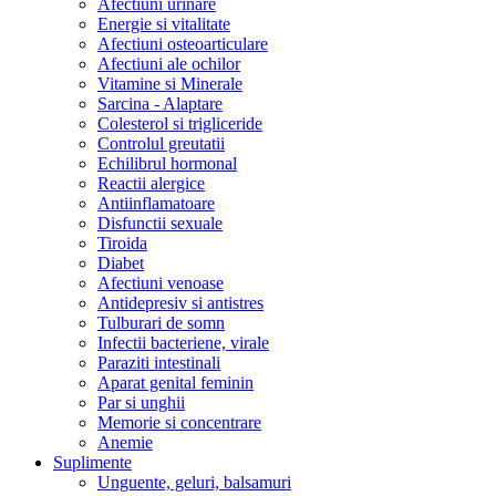
Afectiuni urinare
Energie si vitalitate
Afectiuni osteoarticulare
Afectiuni ale ochilor
Vitamine si Minerale
Sarcina - Alaptare
Colesterol si trigliceride
Controlul greutatii
Echilibrul hormonal
Reactii alergice
Antiinflamatoare
Disfunctii sexuale
Tiroida
Diabet
Afectiuni venoase
Antidepresiv si antistres
Tulburari de somn
Infectii bacteriene, virale
Paraziti intestinali
Aparat genital feminin
Par si unghii
Memorie si concentrare
Anemie
Suplimente
Unguente, geluri, balsamuri