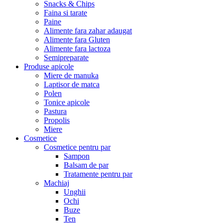
Snacks & Chips
Faina si tarate
Paine
Alimente fara zahar adaugat
Alimente fara Gluten
Alimente fara lactoza
Semipreparate
Produse apicole
Miere de manuka
Laptisor de matca
Polen
Tonice apicole
Pastura
Propolis
Miere
Cosmetice
Cosmetice pentru par
Sampon
Balsam de par
Tratamente pentru par
Machiaj
Unghii
Ochi
Buze
Ten