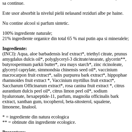
sa continue.
Este usor absorbit la nivelul pielii nelasand reziduri albe pe haine.
Nu contine alcool si parfum sintetic.
100% ingrediente naturale;
21% ingrediente organice din total 65 % mai putin apa si mineralele;
Ingrediente:
(INCI): Aqua, aloe barbadensis leaf extract*, triethyl citrate, prunus
amygdalus dulcis oil*, polyglyceryl-3 dicitrate/stearate, glycerin**,
butyrospermum parkii butter*, zea mays starch*, zinc ricinoleate,
glyceryl caprylate, simmondsia chinensis seed oil*, vaccinium
macrocarpon fruit extract*, salix purpurea bark extract*, hippophae
rhamnoides fruit extract *, Vaccinium myrtillus fruit extract*,
Saccharum Officinarum extract*, rosa canina fruit extract *, citrus
aurantium dulcis peel oil*, citrus limon peel oil*, sodium
hyaluronate, hexapeptide-11, parfum, magnolia officinalis bark
extract, xanthan gum, tocopherol, beta-sitosterol, squalene,
limonene, linalool.
* = ingrediente din natura ecologica
** = obtinute din ingrediente ecologice.