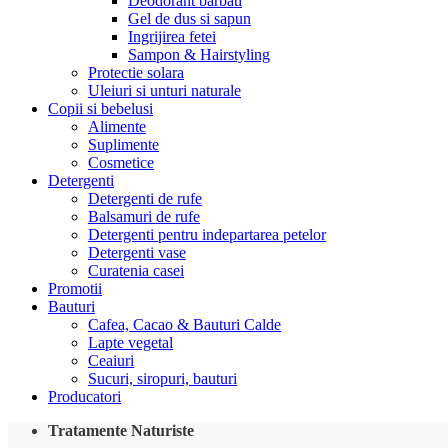
Deodorant barbati
Gel de dus si sapun
Ingrijirea fetei
Sampon & Hairstyling
Protectie solara
Uleiuri si unturi naturale
Copii si bebelusi
Alimente
Suplimente
Cosmetice
Detergenti
Detergenti de rufe
Balsamuri de rufe
Detergenti pentru indepartarea petelor
Detergenti vase
Curatenia casei
Promotii
Bauturi
Cafea, Cacao & Bauturi Calde
Lapte vegetal
Ceaiuri
Sucuri, siropuri, bauturi
Producatori
Tratamente Naturiste