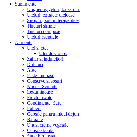
Suplimente
Unguente, geluri, balsamuri
Uleiuri, extracte uleioase
Siropuri, sucuri terapeutice
Tincturi simple
Tincturi compuse
Uleiuri esentiale
Alimente
Ulei si otet
Ulei de Cocos
Zahar si indulcitori
Dulciuri
Alge
Paste fainoase
Conserve si sosuri
Nuci si Seminte
Leguminoase
Fructe uscate
Condimente, Sare
Pulberi
Cereale pentru micul dejun
Batoane
Unt si creme vegetale
Cereale boabe
Supe bio instant