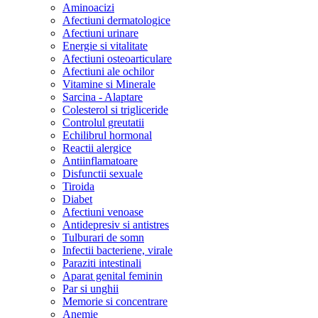
Aminoacizi
Afectiuni dermatologice
Afectiuni urinare
Energie si vitalitate
Afectiuni osteoarticulare
Afectiuni ale ochilor
Vitamine si Minerale
Sarcina - Alaptare
Colesterol si trigliceride
Controlul greutatii
Echilibrul hormonal
Reactii alergice
Antiinflamatoare
Disfunctii sexuale
Tiroida
Diabet
Afectiuni venoase
Antidepresiv si antistres
Tulburari de somn
Infectii bacteriene, virale
Paraziti intestinali
Aparat genital feminin
Par si unghii
Memorie si concentrare
Anemie