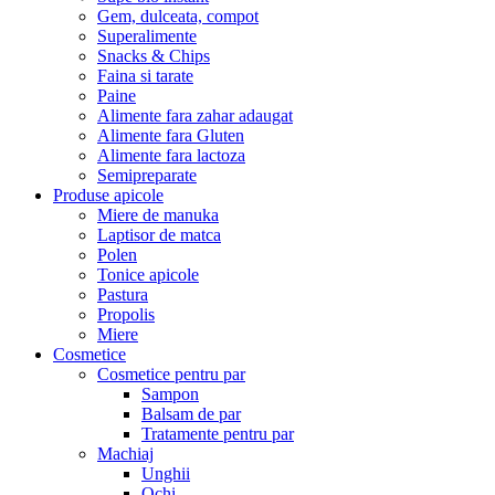
Gem, dulceata, compot
Superalimente
Snacks & Chips
Faina si tarate
Paine
Alimente fara zahar adaugat
Alimente fara Gluten
Alimente fara lactoza
Semipreparate
Produse apicole
Miere de manuka
Laptisor de matca
Polen
Tonice apicole
Pastura
Propolis
Miere
Cosmetice
Cosmetice pentru par
Sampon
Balsam de par
Tratamente pentru par
Machiaj
Unghii
Ochi