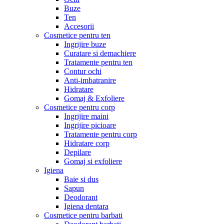
Buze
Ten
Accesorii
Cosmetice pentru ten
Ingrijire buze
Curatare si demachiere
Tratamente pentru ten
Contur ochi
Anti-imbatranire
Hidratare
Gomaj & Exfoliere
Cosmetice pentru corp
Ingrijire maini
Ingrijire picioare
Tratamente pentru corp
Hidratare corp
Depilare
Gomaj si exfoliere
Igiena
Baie si dus
Sapun
Deodorant
Igiena dentara
Cosmetice pentru barbati