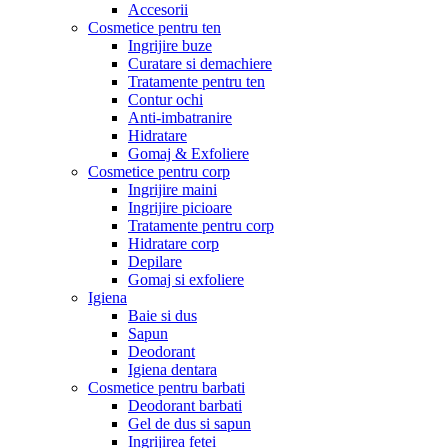
Accesorii
Cosmetice pentru ten
Ingrijire buze
Curatare si demachiere
Tratamente pentru ten
Contur ochi
Anti-imbatranire
Hidratare
Gomaj & Exfoliere
Cosmetice pentru corp
Ingrijire maini
Ingrijire picioare
Tratamente pentru corp
Hidratare corp
Depilare
Gomaj si exfoliere
Igiena
Baie si dus
Sapun
Deodorant
Igiena dentara
Cosmetice pentru barbati
Deodorant barbati
Gel de dus si sapun
Ingrijirea fetei