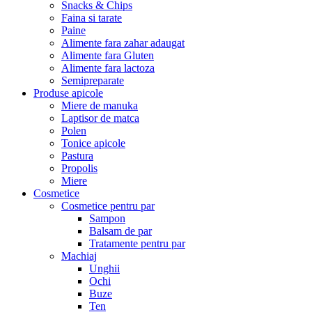
Snacks & Chips
Faina si tarate
Paine
Alimente fara zahar adaugat
Alimente fara Gluten
Alimente fara lactoza
Semipreparate
Produse apicole
Miere de manuka
Laptisor de matca
Polen
Tonice apicole
Pastura
Propolis
Miere
Cosmetice
Cosmetice pentru par
Sampon
Balsam de par
Tratamente pentru par
Machiaj
Unghii
Ochi
Buze
Ten