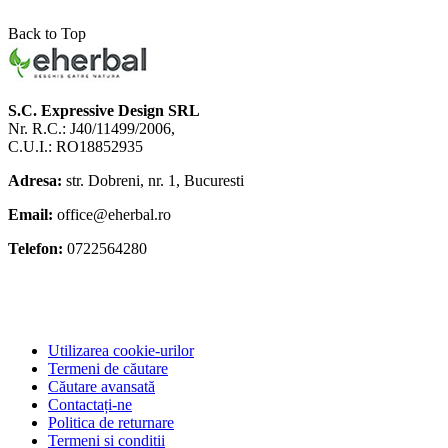
Back to Top
S.C. Expressive Design SRL
Nr. R.C.: J40/11499/2006,
C.U.I.: RO18852935
Adresa:
str. Dobreni, nr. 1, Bucuresti
Email:
office@eherbal.ro
Telefon:
0722564280
Utilizarea cookie-urilor
Termeni de căutare
Căutare avansată
Contactați-ne
Politica de returnare
Termeni si conditii