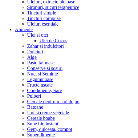
Uleiuri, extracte uleioase
Siropuri, sucuri terapeutice
Tincturi simple
Tincturi compuse
Uleiuri esentiale
Alimente
Ulei si otet
Ulei de Cocos
Zahar si indulcitori
Dulciuri
Alge
Paste fainoase
Conserve si sosuri
Nuci si Seminte
Leguminoase
Fructe uscate
Condimente, Sare
Pulberi
Cereale pentru micul dejun
Batoane
Unt si creme vegetale
Cereale boabe
Supe bio instant
Gem, dulceata, compot
Superalimente