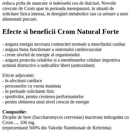
reduca pofta de mancare si indeosebi cea de dulciuri. Nevoile
crescute de Crom apar in perioada menopauzei, in situatii de
solicitare fizica intensa, in dereglari metabolice sau ca urmare a unei
alimentatii precare.
Efecte si beneficii Crom Natural Forte
- asigura energia necesara contractiei normale a muschiului cardiac
- asigura buna functionare a sistemului cardiovascular
- creste nivelul de energie al organismului
- asigura protectia celulelor si a membranelor celulare impotriva
actiunii distructive a radicalilor liberi (antioxidant)
Efecte adjuvante:
- in afectiuni cardiace
- persoanelor cu varsta inaintata
- in perioade solicitante fizic
- sportivilor, pentru cresterea performantelor
- pentru obtinerea unui nivel crescut de energie
Compozitie:
Drojdie de bere (Saccharomyces cerevisiae) inactivata imbogatita cu
Crom .... 100 mg.
(reprezentand 500% din Valorile Nutritionale de Referinta)