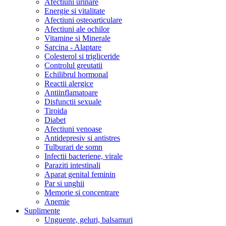
Afectiuni urinare
Energie si vitalitate
Afectiuni osteoarticulare
Afectiuni ale ochilor
Vitamine si Minerale
Sarcina - Alaptare
Colesterol si trigliceride
Controlul greutatii
Echilibrul hormonal
Reactii alergice
Antiinflamatoare
Disfunctii sexuale
Tiroida
Diabet
Afectiuni venoase
Antidepresiv si antistres
Tulburari de somn
Infectii bacteriene, virale
Paraziti intestinali
Aparat genital feminin
Par si unghii
Memorie si concentrare
Anemie
Suplimente
Unguente, geluri, balsamuri