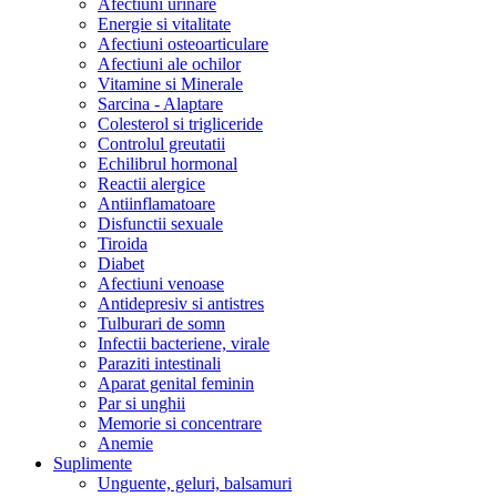
Afectiuni urinare
Energie si vitalitate
Afectiuni osteoarticulare
Afectiuni ale ochilor
Vitamine si Minerale
Sarcina - Alaptare
Colesterol si trigliceride
Controlul greutatii
Echilibrul hormonal
Reactii alergice
Antiinflamatoare
Disfunctii sexuale
Tiroida
Diabet
Afectiuni venoase
Antidepresiv si antistres
Tulburari de somn
Infectii bacteriene, virale
Paraziti intestinali
Aparat genital feminin
Par si unghii
Memorie si concentrare
Anemie
Suplimente
Unguente, geluri, balsamuri