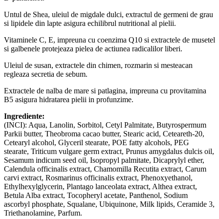
Untul de Shea, uleiul de migdale dulci, extractul de germeni de grau
si lipidele din lapte asigura echilibrul nutritional al pielii.
Vitaminele C, E, impreuna cu coenzima Q10 si extractele de musetel
si galbenele protejeaza pielea de actiunea radicalilor liberi.
Uleiul de susan, extractele din chimen, rozmarin si mesteacan
regleaza secretia de sebum.
Extractele de nalba de mare si patlagina, impreuna cu provitamina
B5 asigura hidratarea pielii in profunzime.
Ingrediente:
(INCI): Aqua, Lanolin, Sorbitol, Cetyl Palmitate, Butyrospermum
Parkii butter, Theobroma cacao butter, Stearic acid, Ceteareth-20,
Cetearyl alcohol, Glyceril stearate, POE fatty alcohols, PEG
stearate, Triticum vulgare germ extract, Prunus amygdalus dulcis oil,
Sesamum indicum seed oil, Isopropyl palmitate, Dicaprylyl ether,
Calendula officinalis extract, Chamomilla Recutita extract, Carum
carvi extract, Rosmarinus officinalis extract, Phenoxyethanol,
Ethylhexylglycerin, Plantago lanceolata extract, Althea extract,
Betula Alba extract, Tocopheryl acetate, Panthenol, Sodium
ascorbyl phosphate, Squalane, Ubiquinone, Milk lipids, Ceramide 3,
Triethanolamine, Parfum.