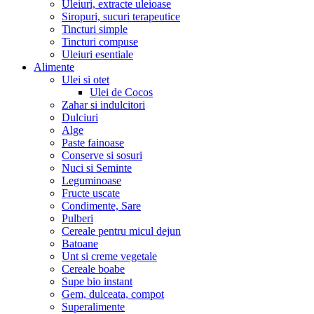
Uleiuri, extracte uleioase
Siropuri, sucuri terapeutice
Tincturi simple
Tincturi compuse
Uleiuri esentiale
Alimente
Ulei si otet
Ulei de Cocos
Zahar si indulcitori
Dulciuri
Alge
Paste fainoase
Conserve si sosuri
Nuci si Seminte
Leguminoase
Fructe uscate
Condimente, Sare
Pulberi
Cereale pentru micul dejun
Batoane
Unt si creme vegetale
Cereale boabe
Supe bio instant
Gem, dulceata, compot
Superalimente