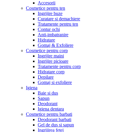
Accesorii
Cosmetice pentru ten
Ingrijire buze
Curatare si demachiere
Tratamente pentru ten
Contur ochi
Anti-imbatranire
Hidratare
Gomaj & Exfoliere
Cosmetice pentru corp
Ingrijire maini
Ingrijire picioare
Tratamente pentru corp
Hidratare corp
Depilare
Gomaj si exfoliere
Igiena
Baie si dus
Sapun
Deodorant
Igiena dentara
Cosmetice pentru barbati
Deodorant barbati
Gel de dus si sapun
Ingrijirea fetei