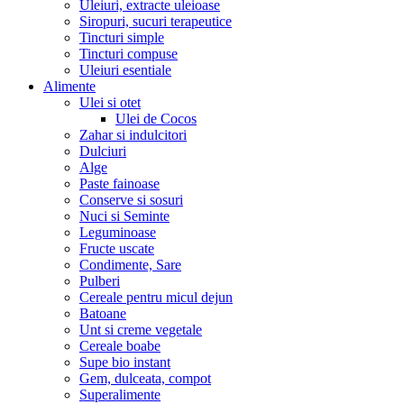
Uleiuri, extracte uleioase
Siropuri, sucuri terapeutice
Tincturi simple
Tincturi compuse
Uleiuri esentiale
Alimente
Ulei si otet
Ulei de Cocos
Zahar si indulcitori
Dulciuri
Alge
Paste fainoase
Conserve si sosuri
Nuci si Seminte
Leguminoase
Fructe uscate
Condimente, Sare
Pulberi
Cereale pentru micul dejun
Batoane
Unt si creme vegetale
Cereale boabe
Supe bio instant
Gem, dulceata, compot
Superalimente