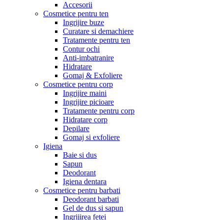
Accesorii
Cosmetice pentru ten
Ingrijire buze
Curatare si demachiere
Tratamente pentru ten
Contur ochi
Anti-imbatranire
Hidratare
Gomaj & Exfoliere
Cosmetice pentru corp
Ingrijire maini
Ingrijire picioare
Tratamente pentru corp
Hidratare corp
Depilare
Gomaj si exfoliere
Igiena
Baie si dus
Sapun
Deodorant
Igiena dentara
Cosmetice pentru barbati
Deodorant barbati
Gel de dus si sapun
Ingrijirea fetei