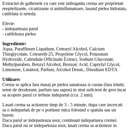
Extractul de galbenele cu care este imbogatita crema are proprietati
reepitelizante, cicatrizante si antiinflamatoare, lasand pielea hidratata,
catifelata si neteda.
Efecte:
- indeparteaza parul
- catifeleaza pielea
Ingrediente:
Aqua, Paraffinum Liquidum, Cetearyl Alcohol, Calcium
Thioglycolate, Ceteareth-25, Propylene Glycol, Potassium
Hydroxide, Calendula Officinalis Extract, Sodium Gluconate,
Methylparaben, Benzyl Alcohol, Benzoic Acid, Caprylyl Glycol,
Limonene, Linalool, Parfum, Alcohol Denat., Disodium EDTA
Utilizare:
Crema se aplica fara masaj pe pielea sanatoasa si curata (fara iritatii,
urme de deodorant, parfum sau sapun) in strat suficient de gros incat
sa acopere parul ce trebuie indepartat (cca. 2 mm).
Lasati crema sa actioneze timp de 3 - 5 minute, dupa care incercati
sa o indepartati de pe o portiune mica folosind o spatula sau un
burete.
Daca parul se indeparteaza usor, continuati indepartarea cremei.
Daca parul nu se indeparteaza usor, lasati crema sa actioneze in