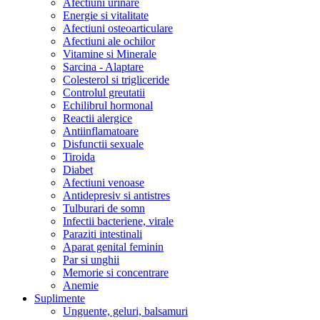
Afectiuni urinare
Energie si vitalitate
Afectiuni osteoarticulare
Afectiuni ale ochilor
Vitamine si Minerale
Sarcina - Alaptare
Colesterol si trigliceride
Controlul greutatii
Echilibrul hormonal
Reactii alergice
Antiinflamatoare
Disfunctii sexuale
Tiroida
Diabet
Afectiuni venoase
Antidepresiv si antistres
Tulburari de somn
Infectii bacteriene, virale
Paraziti intestinali
Aparat genital feminin
Par si unghii
Memorie si concentrare
Anemie
Suplimente
Unguente, geluri, balsamuri