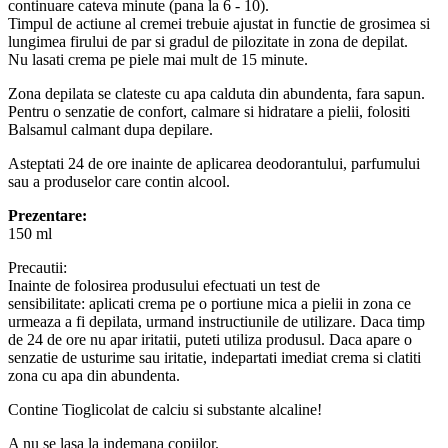
continuare cateva minute (pana la 6 - 10).
Timpul de actiune al cremei trebuie ajustat in functie de grosimea si
lungimea firului de par si gradul de pilozitate in zona de depilat.
Nu lasati crema pe piele mai mult de 15 minute.
Zona depilata se clateste cu apa calduta din abundenta, fara sapun.
Pentru o senzatie de confort, calmare si hidratare a pielii, folositi
Balsamul calmant dupa depilare.
Asteptati 24 de ore inainte de aplicarea deodorantului, parfumului
sau a produselor care contin alcool.
Prezentare:
150 ml
Precautii:
Inainte de folosirea produsului efectuati un test de
sensibilitate: aplicati crema pe o portiune mica a pielii in zona ce
urmeaza a fi depilata, urmand instructiunile de utilizare. Daca timp
de 24 de ore nu apar iritatii, puteti utiliza produsul. Daca apare o
senzatie de usturime sau iritatie, indepartati imediat crema si clatiti
zona cu apa din abundenta.
Contine Tioglicolat de calciu si substante alcaline!
A nu se lasa la indemana copiilor.