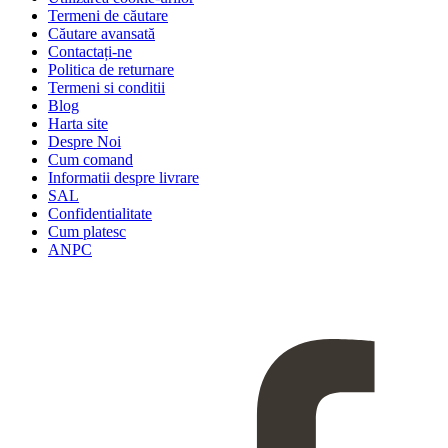
Termeni de căutare
Căutare avansată
Contactați-ne
Politica de returnare
Termeni si conditii
Blog
Harta site
Despre Noi
Cum comand
Informatii despre livrare
SAL
Confidentialitate
Cum platesc
ANPC