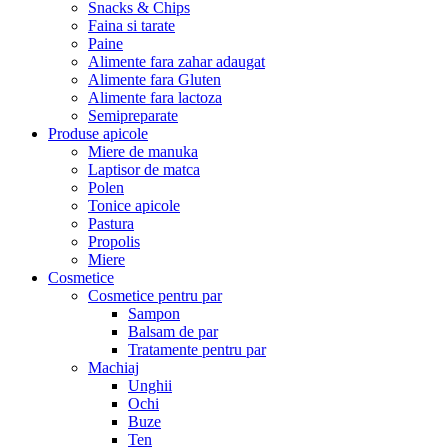
Snacks & Chips
Faina si tarate
Paine
Alimente fara zahar adaugat
Alimente fara Gluten
Alimente fara lactoza
Semipreparate
Produse apicole
Miere de manuka
Laptisor de matca
Polen
Tonice apicole
Pastura
Propolis
Miere
Cosmetice
Cosmetice pentru par
Sampon
Balsam de par
Tratamente pentru par
Machiaj
Unghii
Ochi
Buze
Ten