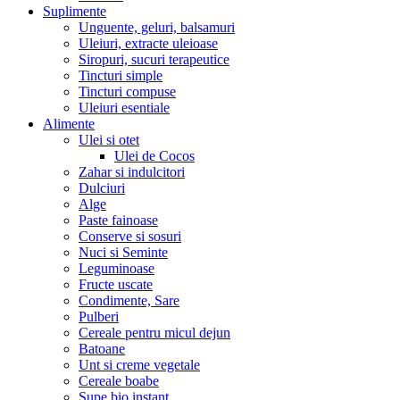
Suplimente
Unguente, geluri, balsamuri
Uleiuri, extracte uleioase
Siropuri, sucuri terapeutice
Tincturi simple
Tincturi compuse
Uleiuri esentiale
Alimente
Ulei si otet
Ulei de Cocos
Zahar si indulcitori
Dulciuri
Alge
Paste fainoase
Conserve si sosuri
Nuci si Seminte
Leguminoase
Fructe uscate
Condimente, Sare
Pulberi
Cereale pentru micul dejun
Batoane
Unt si creme vegetale
Cereale boabe
Supe bio instant