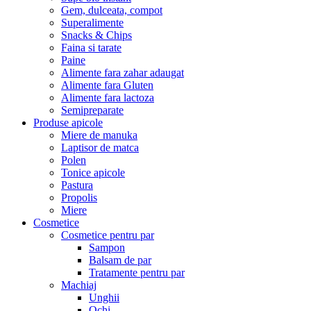
Gem, dulceata, compot
Superalimente
Snacks & Chips
Faina si tarate
Paine
Alimente fara zahar adaugat
Alimente fara Gluten
Alimente fara lactoza
Semipreparate
Produse apicole
Miere de manuka
Laptisor de matca
Polen
Tonice apicole
Pastura
Propolis
Miere
Cosmetice
Cosmetice pentru par
Sampon
Balsam de par
Tratamente pentru par
Machiaj
Unghii
Ochi