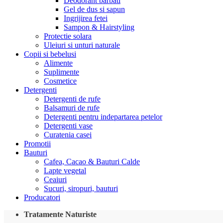
Deodorant barbati
Gel de dus si sapun
Ingrijirea fetei
Sampon & Hairstyling
Protectie solara
Uleiuri si unturi naturale
Copii si bebelusi
Alimente
Suplimente
Cosmetice
Detergenti
Detergenti de rufe
Balsamuri de rufe
Detergenti pentru indepartarea petelor
Detergenti vase
Curatenia casei
Promotii
Bauturi
Cafea, Cacao & Bauturi Calde
Lapte vegetal
Ceaiuri
Sucuri, siropuri, bauturi
Producatori
Tratamente Naturiste