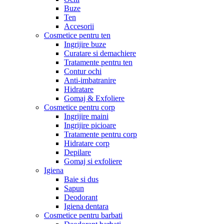
Buze
Ten
Accesorii
Cosmetice pentru ten
Ingrijire buze
Curatare si demachiere
Tratamente pentru ten
Contur ochi
Anti-imbatranire
Hidratare
Gomaj & Exfoliere
Cosmetice pentru corp
Ingrijire maini
Ingrijire picioare
Tratamente pentru corp
Hidratare corp
Depilare
Gomaj si exfoliere
Igiena
Baie si dus
Sapun
Deodorant
Igiena dentara
Cosmetice pentru barbati