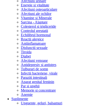
Afectiuni urinare
Energie si vitalitate
Afectiuni osteoarticulare
Afectiuni ale ochilor
Vitamine si Minerale
Sarcina - Alaptare
Colesterol si trigliceride
Controlul greutatii
Echilibrul hormonal
Reactii alergice
Antiinflamatoare
Disfunctii sexuale
Tiroida
Diabet
Afectiuni venoase
Antidepresiv si antistres
Tulburari de somn
Infectii bacteriene, virale
Paraziti intestinali
Aparat genital feminin
Par si unghii
Memorie si concentrare
Anemie
Suplimente
Unguente, geluri, balsamuri