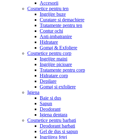
Accesorii
Cosmetice pentru ten
Ingrijire buze
Curatare si demachiere
Tratamente pentru ten
Contur ochi
Anti-imbatranire
Hidratare
Gomaj & Exfoliere
Cosmetice pentru corp
Ingrijire maini
Ingrijire picioare
Tratamente pentru corp
Hidratare corp
Depilare
Gomaj si exfoliere
Igiena
Baie si dus
Sapun
Deodorant
Igiena dentara
Cosmetice pentru barbati
Deodorant barbati
Gel de dus si sapun
Ingrijirea fetei