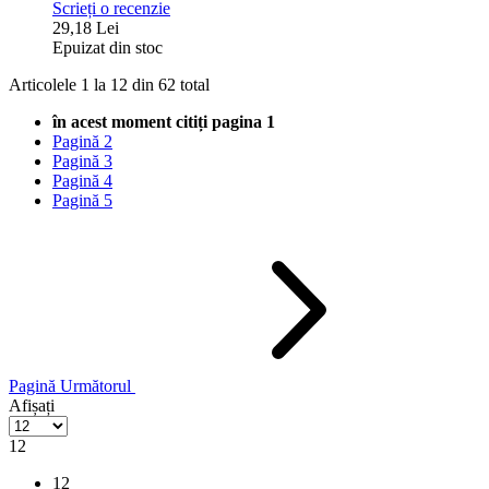
Scrieți o recenzie
29,18 Lei
Epuizat din stoc
Articolele
1
la
12
din
62
total
în acest moment citiți pagina
1
Pagină
2
Pagină
3
Pagină
4
Pagină
5
Pagină
Următorul
Afișați
12
12