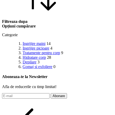
Filtreaza dupa
Opțiuni cumpărare
Categorie
Ingrijire maini
14
Ingrijire picioare
4
Tratamente pentru corp
9
Hidratare corp
28
Depilare
3
Gomaj si exfoliere
0
Aboneaza-te la Newsletter
Afla de reducerile cu timp limitat!
Abonare