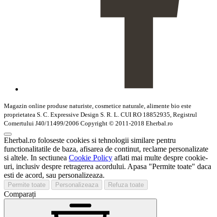
Magazin online produse naturiste, cosmetice naturale, alimente bio este
proprietatea S. C. Expressive Design S. R. L. CUI RO 18852935, Registrul
Comertului J40/11499/2006 Copyright © 2011-2018 Eherbal.ro
Eherbal.ro foloseste cookies si tehnologii similare pentru
functionalitatile de baza, afisarea de continut, reclame personalizate
si altele. In sectiunea
Cookie Policy
aflati mai multe despre cookie-
uri, inclusiv despre retragerea acordului. Apasa "Permite toate" daca
esti de acord, sau personalizeaza.
Permite toate
Personalizeaza
Refuza toate
Comparați