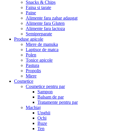
Snacks & Chips
Faina si tarate
Paine
Alimente fara zahar adaugat
Alimente fara Gluten
Alimente fara lactoza
Semipreparate
Produse apicole
Miere de manuka
Laptisor de matca
Polen
Tonice apicole
Pastura
Propolis
Miere
Cosmetice
Cosmetice pentru par
Sampon
Balsam de par
Tratamente pentru par
Machiaj
Unghii
Ochi
Buze
Ten