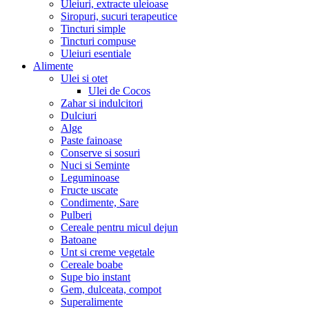
Uleiuri, extracte uleioase
Siropuri, sucuri terapeutice
Tincturi simple
Tincturi compuse
Uleiuri esentiale
Alimente
Ulei si otet
Ulei de Cocos
Zahar si indulcitori
Dulciuri
Alge
Paste fainoase
Conserve si sosuri
Nuci si Seminte
Leguminoase
Fructe uscate
Condimente, Sare
Pulberi
Cereale pentru micul dejun
Batoane
Unt si creme vegetale
Cereale boabe
Supe bio instant
Gem, dulceata, compot
Superalimente