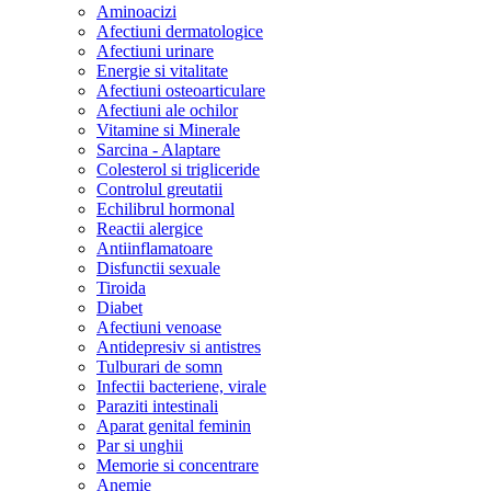
Aminoacizi
Afectiuni dermatologice
Afectiuni urinare
Energie si vitalitate
Afectiuni osteoarticulare
Afectiuni ale ochilor
Vitamine si Minerale
Sarcina - Alaptare
Colesterol si trigliceride
Controlul greutatii
Echilibrul hormonal
Reactii alergice
Antiinflamatoare
Disfunctii sexuale
Tiroida
Diabet
Afectiuni venoase
Antidepresiv si antistres
Tulburari de somn
Infectii bacteriene, virale
Paraziti intestinali
Aparat genital feminin
Par si unghii
Memorie si concentrare
Anemie