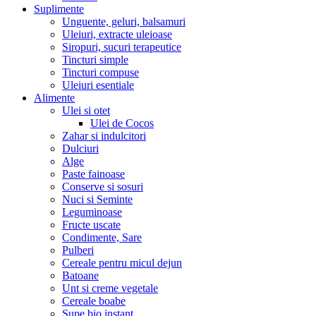
Suplimente
Unguente, geluri, balsamuri
Uleiuri, extracte uleioase
Siropuri, sucuri terapeutice
Tincturi simple
Tincturi compuse
Uleiuri esentiale
Alimente
Ulei si otet
Ulei de Cocos
Zahar si indulcitori
Dulciuri
Alge
Paste fainoase
Conserve si sosuri
Nuci si Seminte
Leguminoase
Fructe uscate
Condimente, Sare
Pulberi
Cereale pentru micul dejun
Batoane
Unt si creme vegetale
Cereale boabe
Supe bio instant