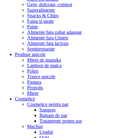
Gem, dulceata, compot
Superalimente
Snacks & Chips
Faina si tarate
Paine
Alimente fara zahar adaugat
Alimente fara Gluten
Alimente fara lactoza
Semipreparate
Produse apicole
Miere de manuka
Laptisor de matca
Polen
Tonice apicole
Pastura
Propolis
Miere
Cosmetice
Cosmetice pentru par
Sampon
Balsam de par
Tratamente pentru par
Machiaj
Unghii
Ochi