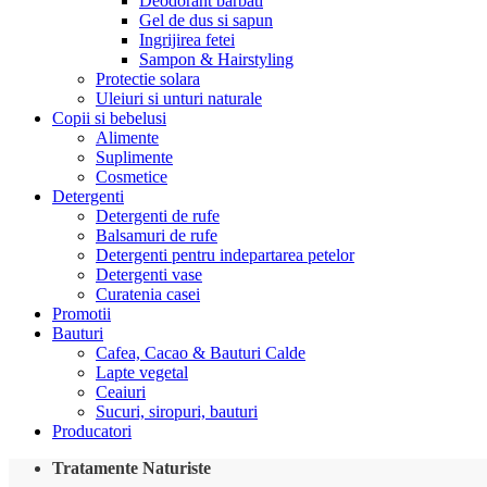
Deodorant barbati
Gel de dus si sapun
Ingrijirea fetei
Sampon & Hairstyling
Protectie solara
Uleiuri si unturi naturale
Copii si bebelusi
Alimente
Suplimente
Cosmetice
Detergenti
Detergenti de rufe
Balsamuri de rufe
Detergenti pentru indepartarea petelor
Detergenti vase
Curatenia casei
Promotii
Bauturi
Cafea, Cacao & Bauturi Calde
Lapte vegetal
Ceaiuri
Sucuri, siropuri, bauturi
Producatori
Tratamente Naturiste