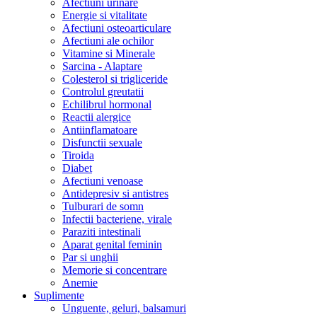
Afectiuni urinare
Energie si vitalitate
Afectiuni osteoarticulare
Afectiuni ale ochilor
Vitamine si Minerale
Sarcina - Alaptare
Colesterol si trigliceride
Controlul greutatii
Echilibrul hormonal
Reactii alergice
Antiinflamatoare
Disfunctii sexuale
Tiroida
Diabet
Afectiuni venoase
Antidepresiv si antistres
Tulburari de somn
Infectii bacteriene, virale
Paraziti intestinali
Aparat genital feminin
Par si unghii
Memorie si concentrare
Anemie
Suplimente
Unguente, geluri, balsamuri