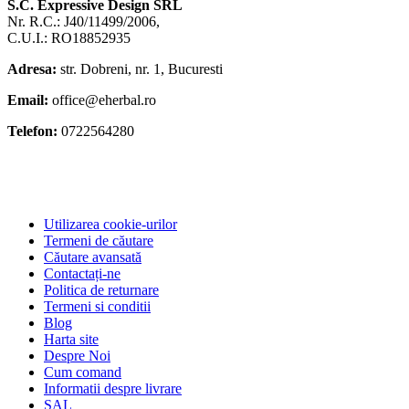
S.C. Expressive Design SRL
Nr. R.C.: J40/11499/2006,
C.U.I.: RO18852935
Adresa:
str. Dobreni, nr. 1, Bucuresti
Email:
office@eherbal.ro
Telefon:
0722564280
Utilizarea cookie-urilor
Termeni de căutare
Căutare avansată
Contactați-ne
Politica de returnare
Termeni si conditii
Blog
Harta site
Despre Noi
Cum comand
Informatii despre livrare
SAL