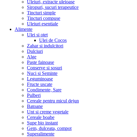
Uleiuri, extracte uleioase
Siropuri, sucuri terapeutice
Tincturi simple
Tincturi compuse
Uleiuri esentiale
Alimente
Ulei si otet
Ulei de Cocos
Zahar si indulcitori
Dulciuri
Alge
Paste fainoase
Conserve si sosuri
Nuci si Seminte
Leguminoase
Fructe uscate
Condimente, Sare
Pulberi
Cereale pentru micul dejun
Batoane
Unt si creme vegetale
Cereale boabe
Supe bio instant
Gem, dulceata, compot
Superalimente