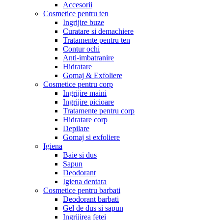
Accesorii
Cosmetice pentru ten
Ingrijire buze
Curatare si demachiere
Tratamente pentru ten
Contur ochi
Anti-imbatranire
Hidratare
Gomaj & Exfoliere
Cosmetice pentru corp
Ingrijire maini
Ingrijire picioare
Tratamente pentru corp
Hidratare corp
Depilare
Gomaj si exfoliere
Igiena
Baie si dus
Sapun
Deodorant
Igiena dentara
Cosmetice pentru barbati
Deodorant barbati
Gel de dus si sapun
Ingrijirea fetei