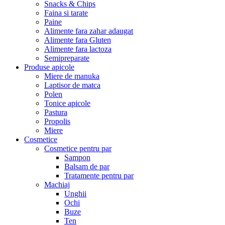
Snacks & Chips
Faina si tarate
Paine
Alimente fara zahar adaugat
Alimente fara Gluten
Alimente fara lactoza
Semipreparate
Produse apicole
Miere de manuka
Laptisor de matca
Polen
Tonice apicole
Pastura
Propolis
Miere
Cosmetice
Cosmetice pentru par
Sampon
Balsam de par
Tratamente pentru par
Machiaj
Unghii
Ochi
Buze
Ten