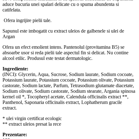
aduce bucuria unei spalari delicate cu o spuma abundenta si
catifelata.
Ofera ingrijire pielii tale.
Sapunul este imbogatit cu extract uleios de galbenele si ulei de
Argan
Ofera un efect emolient intens. Pantenolul (provitamina B5) se
absoarbe usor si reda pielii tale aspectul fin si delicat. Nu contine
alcool etilic. Produsul este testat dermatologic.
Ingrediente:
(INCI): Glycerin, Aqua, Sucrose, Sodium laurate, Sodium cocoate,
Potassium laurate, Potassium cocoate, Potassium olivate, Potassium
castorate, Sodium lactate, Parfum, Tetrasodium glutamate diacetate,
Sodium olivate, Sodium castorate, Sodium stearate, Argania spinosa
kernel oil *, Tocopheryl acetate, Calendula officinalis extract **,
Panthenol, Saponaria officinalis extract, Lophatherum gracile
extract.
* ulei virgin certificat ecologic
** extract uleios presat la rece
Prezentare: