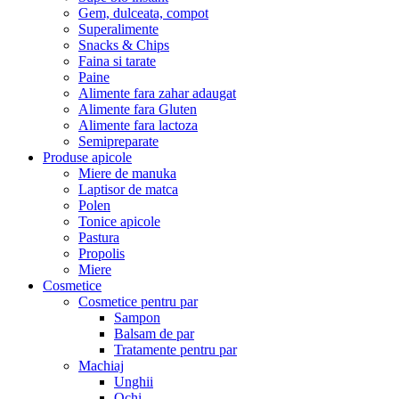
Gem, dulceata, compot
Superalimente
Snacks & Chips
Faina si tarate
Paine
Alimente fara zahar adaugat
Alimente fara Gluten
Alimente fara lactoza
Semipreparate
Produse apicole
Miere de manuka
Laptisor de matca
Polen
Tonice apicole
Pastura
Propolis
Miere
Cosmetice
Cosmetice pentru par
Sampon
Balsam de par
Tratamente pentru par
Machiaj
Unghii
Ochi