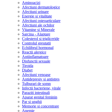
Aminoacizi
Afectiuni dermatologice
Afectiuni urinare
Energie si vitalitate
Afectiuni osteoarticulare
Afectiuni ale ochilor
Vitamine si Minerale
Sarcina - Alaptare
Colesterol si trigliceride
Controlul greutatii
Echilibrul hormonal
Reactii alergice
Antiinflamatoare
Disfunctii sexuale
Tiroida
Diabet
Afectiuni venoase
Antidepresiv si antistres
Tulburari de somn
Infectii bacteriene, virale
Paraziti intestinali
Aparat genital feminin
Par si unghii
Memorie si concentrare
Anemie