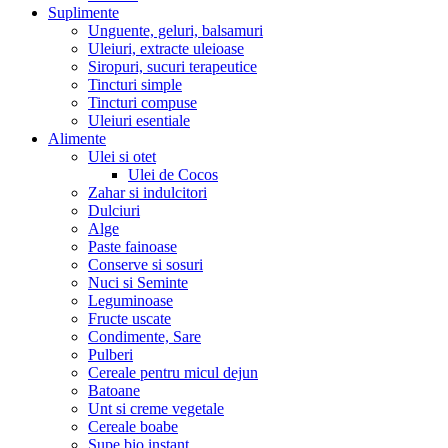
Suplimente
Unguente, geluri, balsamuri
Uleiuri, extracte uleioase
Siropuri, sucuri terapeutice
Tincturi simple
Tincturi compuse
Uleiuri esentiale
Alimente
Ulei si otet
Ulei de Cocos
Zahar si indulcitori
Dulciuri
Alge
Paste fainoase
Conserve si sosuri
Nuci si Seminte
Leguminoase
Fructe uscate
Condimente, Sare
Pulberi
Cereale pentru micul dejun
Batoane
Unt si creme vegetale
Cereale boabe
Supe bio instant