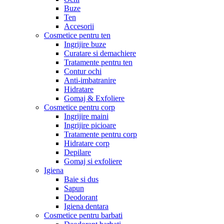
Buze
Ten
Accesorii
Cosmetice pentru ten
Ingrijire buze
Curatare si demachiere
Tratamente pentru ten
Contur ochi
Anti-imbatranire
Hidratare
Gomaj & Exfoliere
Cosmetice pentru corp
Ingrijire maini
Ingrijire picioare
Tratamente pentru corp
Hidratare corp
Depilare
Gomaj si exfoliere
Igiena
Baie si dus
Sapun
Deodorant
Igiena dentara
Cosmetice pentru barbati