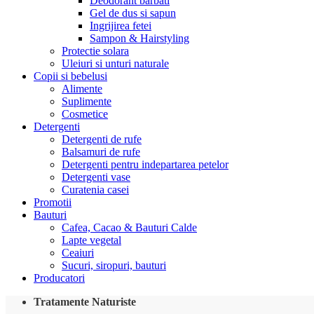
Deodorant barbati
Gel de dus si sapun
Ingrijirea fetei
Sampon & Hairstyling
Protectie solara
Uleiuri si unturi naturale
Copii si bebelusi
Alimente
Suplimente
Cosmetice
Detergenti
Detergenti de rufe
Balsamuri de rufe
Detergenti pentru indepartarea petelor
Detergenti vase
Curatenia casei
Promotii
Bauturi
Cafea, Cacao & Bauturi Calde
Lapte vegetal
Ceaiuri
Sucuri, siropuri, bauturi
Producatori
Tratamente Naturiste