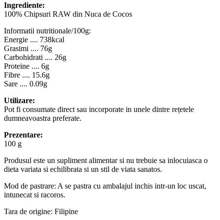
Ingrediente:
100% Chipsuri RAW din Nuca de Cocos
Informatii nutritionale/100g:
Energie .... 738kcal
Grasimi .... 76g
Carbohidrati .... 26g
Proteine .... 6g
Fibre .... 15.6g
Sare .... 0.09g
Utilizare:
Pot fi consumate direct sau incorporate in unele dintre rețetele
dumneavoastra preferate.
Prezentare:
100 g
Produsul este un supliment alimentar si nu trebuie sa inlocuiasca o
dieta variata si echilibrata si un stil de viata sanatos.
Mod de pastrare: A se pastra cu ambalajul inchis intr-un loc uscat,
intunecat si racoros.
Tara de origine: Filipine