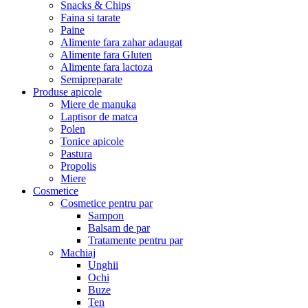
Snacks & Chips
Faina si tarate
Paine
Alimente fara zahar adaugat
Alimente fara Gluten
Alimente fara lactoza
Semipreparate
Produse apicole
Miere de manuka
Laptisor de matca
Polen
Tonice apicole
Pastura
Propolis
Miere
Cosmetice
Cosmetice pentru par
Sampon
Balsam de par
Tratamente pentru par
Machiaj
Unghii
Ochi
Buze
Ten