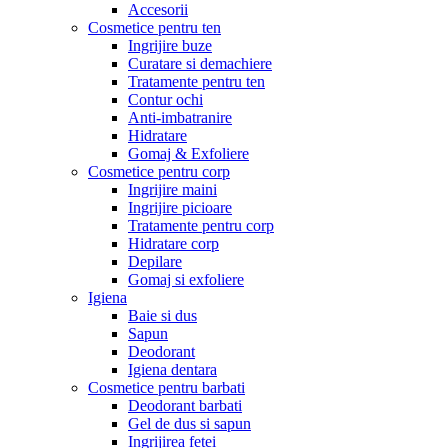
Accesorii
Cosmetice pentru ten
Ingrijire buze
Curatare si demachiere
Tratamente pentru ten
Contur ochi
Anti-imbatranire
Hidratare
Gomaj & Exfoliere
Cosmetice pentru corp
Ingrijire maini
Ingrijire picioare
Tratamente pentru corp
Hidratare corp
Depilare
Gomaj si exfoliere
Igiena
Baie si dus
Sapun
Deodorant
Igiena dentara
Cosmetice pentru barbati
Deodorant barbati
Gel de dus si sapun
Ingrijirea fetei