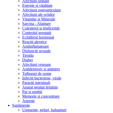
Afectiuni urinare
Energie si vitalitate
Afectiuni osteoarticulare
Afectiuni ale ochilor
Vitamine si Minerale
Sarcina - Alaptare
Colesterol si trigliceride
Controlul greutatii
Echilibrul hormonal
Reactii alergice
Antiinflamatoare
Disfunctii sexuale
Tiroida
Diabet
Afectiuni venoase
Antidepresiv si antistres
Tulburari de somn
Infectii bacteriene, virale
Paraziti intestinali
Aparat genital feminin
Par si unghii
Memorie si concentrare
Anemie
Suplimente
Unguente, geluri, balsamuri