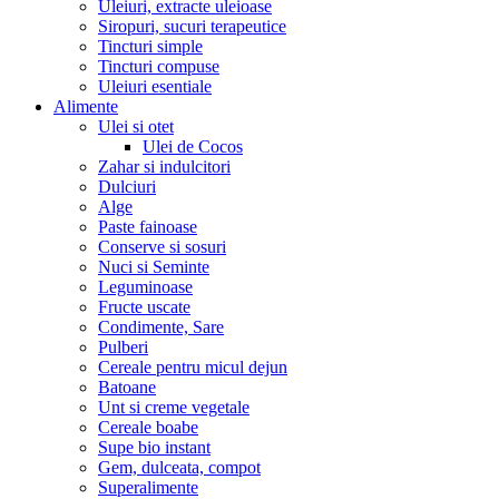
Uleiuri, extracte uleioase
Siropuri, sucuri terapeutice
Tincturi simple
Tincturi compuse
Uleiuri esentiale
Alimente
Ulei si otet
Ulei de Cocos
Zahar si indulcitori
Dulciuri
Alge
Paste fainoase
Conserve si sosuri
Nuci si Seminte
Leguminoase
Fructe uscate
Condimente, Sare
Pulberi
Cereale pentru micul dejun
Batoane
Unt si creme vegetale
Cereale boabe
Supe bio instant
Gem, dulceata, compot
Superalimente