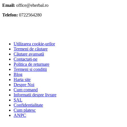
Email:
office@eherbal.ro
Telefon:
0722564280
Utilizarea cookie-urilor
Termeni de căutare
Căutare avansată
Contactați-ne
Politica de returnare
Termeni si conditii
Blog
Harta site
Despre Noi
Cum comand
Informatii despre livrare
SAL
Confidentialitate
Cum platesc
ANPC