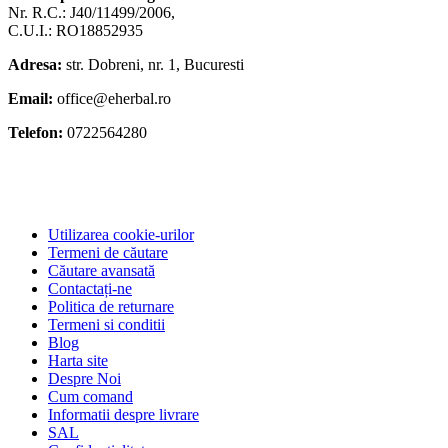
Nr. R.C.: J40/11499/2006,
C.U.I.: RO18852935
Adresa:
str. Dobreni, nr. 1, Bucuresti
Email:
office@eherbal.ro
Telefon:
0722564280
Utilizarea cookie-urilor
Termeni de căutare
Căutare avansată
Contactați-ne
Politica de returnare
Termeni si conditii
Blog
Harta site
Despre Noi
Cum comand
Informatii despre livrare
SAL