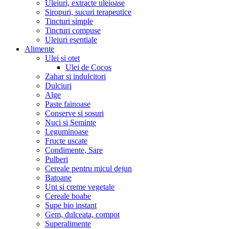
Uleiuri, extracte uleioase
Siropuri, sucuri terapeutice
Tincturi simple
Tincturi compuse
Uleiuri esentiale
Alimente
Ulei si otet
Ulei de Cocos
Zahar si indulcitori
Dulciuri
Alge
Paste fainoase
Conserve si sosuri
Nuci si Seminte
Leguminoase
Fructe uscate
Condimente, Sare
Pulberi
Cereale pentru micul dejun
Batoane
Unt si creme vegetale
Cereale boabe
Supe bio instant
Gem, dulceata, compot
Superalimente