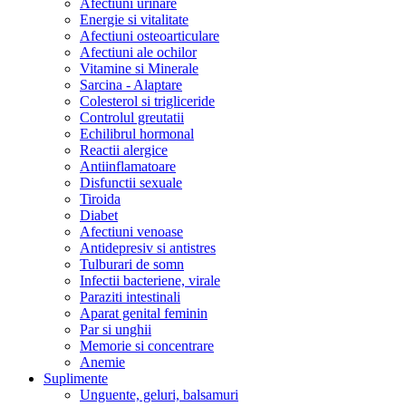
Afectiuni urinare
Energie si vitalitate
Afectiuni osteoarticulare
Afectiuni ale ochilor
Vitamine si Minerale
Sarcina - Alaptare
Colesterol si trigliceride
Controlul greutatii
Echilibrul hormonal
Reactii alergice
Antiinflamatoare
Disfunctii sexuale
Tiroida
Diabet
Afectiuni venoase
Antidepresiv si antistres
Tulburari de somn
Infectii bacteriene, virale
Paraziti intestinali
Aparat genital feminin
Par si unghii
Memorie si concentrare
Anemie
Suplimente
Unguente, geluri, balsamuri