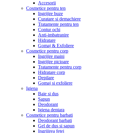
Accesorii
Cosmetice pentru ten
Ingrijire buze
Curatare si demachiere
Tratamente pentru ten
Contur ochi
Anti-imbatranire
Hidratare
Gomaj & Exfoliere
Cosmetice pentru corp
Ingrijire maini
Ingrijire picioare
Tratamente pentru corp
Hidratare corp
Depilare
Gomaj si exfoliere
Igiena
Baie si dus
Sapun
Deodorant
Igiena dentara
Cosmetice pentru barbati
Deodorant barbati
Gel de dus si sapun
Ingrijirea fetei