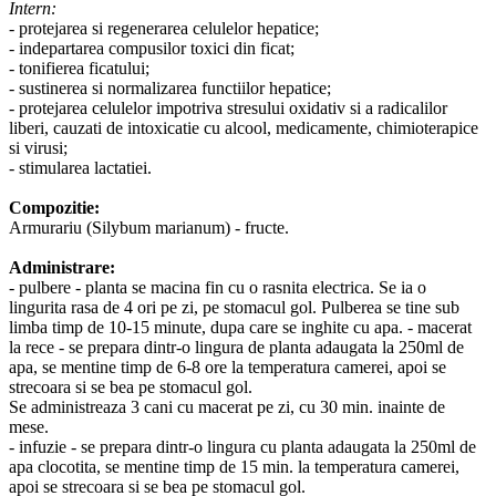
Intern:
- protejarea si regenerarea celulelor hepatice;
- indepartarea compusilor toxici din ficat;
- tonifierea ficatului;
- sustinerea si normalizarea functiilor hepatice;
- protejarea celulelor impotriva stresului oxidativ si a radicalilor
liberi, cauzati de intoxicatie cu alcool, medicamente, chimioterapice
si virusi;
- stimularea lactatiei.
Compozitie:
Armurariu (Silybum marianum) - fructe.
Administrare:
- pulbere - planta se macina fin cu o rasnita electrica. Se ia o
lingurita rasa de 4 ori pe zi, pe stomacul gol. Pulberea se tine sub
limba timp de 10-15 minute, dupa care se inghite cu apa. - macerat
la rece - se prepara dintr-o lingura de planta adaugata la 250ml de
apa, se mentine timp de 6-8 ore la temperatura camerei, apoi se
strecoara si se bea pe stomacul gol.
Se administreaza 3 cani cu macerat pe zi, cu 30 min. inainte de
mese.
- infuzie - se prepara dintr-o lingura cu planta adaugata la 250ml de
apa clocotita, se mentine timp de 15 min. la temperatura camerei,
apoi se strecoara si se bea pe stomacul gol.