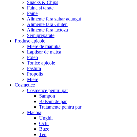
Snacks & Chips
Faina si tarate
Paine
Alimente fara zahar adaugat
Alimente fara Gluten
Alimente fara lactoza
Semipreparate
Produse apicole
Miere de manuka
Laptisor de matca
Polen
Tonice apicole
Pastura
Propolis
Miere
Cosmetice
Cosmetice pentru par
Sampon
Balsam de par
Tratamente pentru par
Machiaj
Unghii
Ochi
Buze
Ten