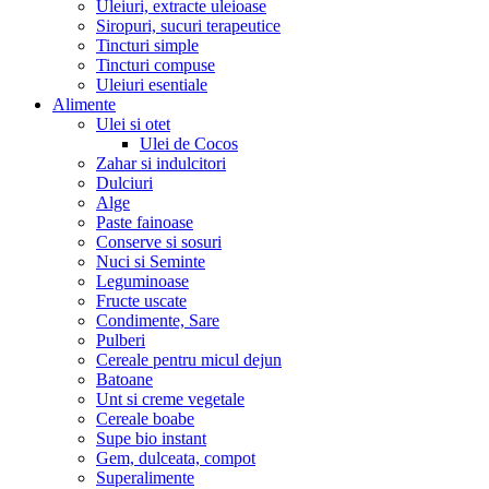
Uleiuri, extracte uleioase
Siropuri, sucuri terapeutice
Tincturi simple
Tincturi compuse
Uleiuri esentiale
Alimente
Ulei si otet
Ulei de Cocos
Zahar si indulcitori
Dulciuri
Alge
Paste fainoase
Conserve si sosuri
Nuci si Seminte
Leguminoase
Fructe uscate
Condimente, Sare
Pulberi
Cereale pentru micul dejun
Batoane
Unt si creme vegetale
Cereale boabe
Supe bio instant
Gem, dulceata, compot
Superalimente