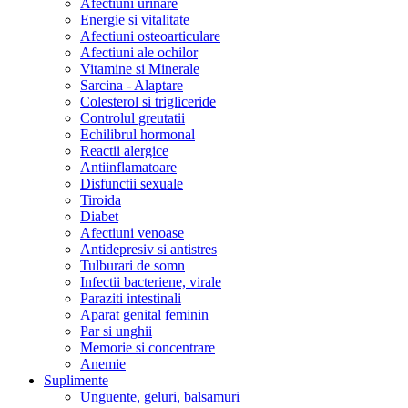
Afectiuni urinare
Energie si vitalitate
Afectiuni osteoarticulare
Afectiuni ale ochilor
Vitamine si Minerale
Sarcina - Alaptare
Colesterol si trigliceride
Controlul greutatii
Echilibrul hormonal
Reactii alergice
Antiinflamatoare
Disfunctii sexuale
Tiroida
Diabet
Afectiuni venoase
Antidepresiv si antistres
Tulburari de somn
Infectii bacteriene, virale
Paraziti intestinali
Aparat genital feminin
Par si unghii
Memorie si concentrare
Anemie
Suplimente
Unguente, geluri, balsamuri