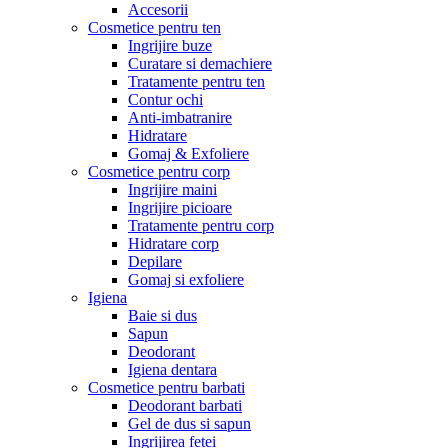
Accesorii
Cosmetice pentru ten
Ingrijire buze
Curatare si demachiere
Tratamente pentru ten
Contur ochi
Anti-imbatranire
Hidratare
Gomaj & Exfoliere
Cosmetice pentru corp
Ingrijire maini
Ingrijire picioare
Tratamente pentru corp
Hidratare corp
Depilare
Gomaj si exfoliere
Igiena
Baie si dus
Sapun
Deodorant
Igiena dentara
Cosmetice pentru barbati
Deodorant barbati
Gel de dus si sapun
Ingrijirea fetei