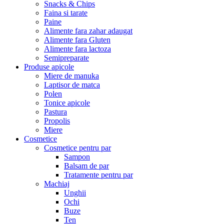
Snacks & Chips
Faina si tarate
Paine
Alimente fara zahar adaugat
Alimente fara Gluten
Alimente fara lactoza
Semipreparate
Produse apicole
Miere de manuka
Laptisor de matca
Polen
Tonice apicole
Pastura
Propolis
Miere
Cosmetice
Cosmetice pentru par
Sampon
Balsam de par
Tratamente pentru par
Machiaj
Unghii
Ochi
Buze
Ten