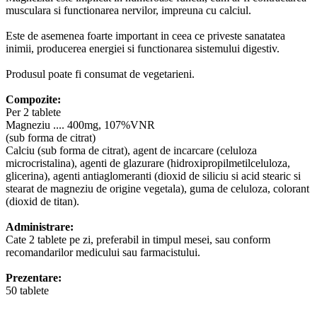
musculara si functionarea nervilor, impreuna cu calciul.
Este de asemenea foarte important in ceea ce priveste sanatatea
inimii, producerea energiei si functionarea sistemului digestiv.
Produsul poate fi consumat de vegetarieni.
Compozite:
Per 2 tablete
Magneziu .... 400mg, 107%VNR
(sub forma de citrat)
Calciu (sub forma de citrat), agent de incarcare (celuloza
microcristalina), agenti de glazurare (hidroxipropilmetilceluloza,
glicerina), agenti antiaglomeranti (dioxid de siliciu si acid stearic si
stearat de magneziu de origine vegetala), guma de celuloza, cοlorant
(dioxid de titan).
Administrare:
Cate 2 tablete pe zi, preferabil in timpul mesei, sau conform
recomandarilor medicului sau farmacistului.
Prezentare:
50 tablete