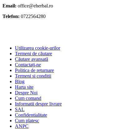
Email:
office@eherbal.ro
Telefon:
0722564280
Utilizarea cookie-urilor
Termeni de căutare
Căutare avansată
Contactați-ne
Politica de returnare
Termeni si conditii
Blog
Harta site
Despre Noi
Cum comand
Informatii despre livrare
SAL
Confidentialitate
Cum platesc
ANPC