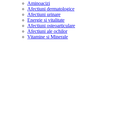
Aminoacizi
Afectiuni dermatologice
Afectiuni urinare
Energie si vitalitate
Afectiuni osteoarticulare
Afectiuni ale ochilor
Vitamine si Minerale
Sarcina - Alaptare
Colesterol si trigliceride
Controlul greutatii
Echilibrul hormonal
Reactii alergice
Antiinflamatoare
Disfunctii sexuale
Tiroida
Diabet
Afectiuni venoase
Antidepresiv si antistres
Tulburari de somn
Infectii bacteriene, virale
Paraziti intestinali
Aparat genital feminin
Par si unghii
Memorie si concentrare
Anemie