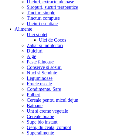
Uleiuri, extracte uleioase
Siropuri, sucuri terapeutice
Tincturi simple
Tincturi compuse
Uleiuri esentiale
Alimente
Ulei si otet
Ulei de Cocos
Zahar si indulcitori
Dulciuri
Alge
Paste fainoase
Conserve si sosuri
Nuci si Seminte
Leguminoase
Fructe uscate
Condimente, Sare
Pulberi
Cereale pentru micul dejun
Batoane
Unt si creme vegetale
Cereale boabe
Supe bio instant
Gem, dulceata, compot
Superalimente