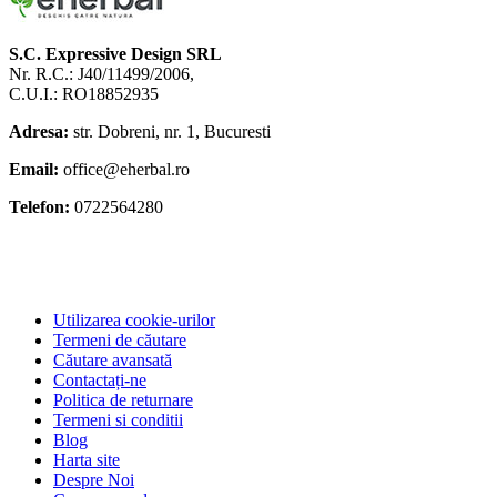
S.C. Expressive Design SRL
Nr. R.C.: J40/11499/2006,
C.U.I.: RO18852935
Adresa:
str. Dobreni, nr. 1, Bucuresti
Email:
office@eherbal.ro
Telefon:
0722564280
Utilizarea cookie-urilor
Termeni de căutare
Căutare avansată
Contactați-ne
Politica de returnare
Termeni si conditii
Blog
Harta site
Despre Noi