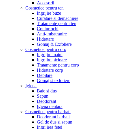
Accesorii
Cosmetice pentru ten
Ingrijire buze
Curatare si demachiere
Tratamente pentru ten
Contur ochi
Anti-imbatranire
Hidratare
Gomaj & Exfoliere
Cosmetice pentru corp
Ingrijire maini
Ingrijire picioare
Tratamente pentru corp
Hidratare corp
Depilare
Gomaj si exfoliere
Igiena
Baie si dus
Sapun
Deodorant
Igiena dentara
Cosmetice pentru barbati
Deodorant barbati
Gel de dus si sapun
Ingrijirea fetei