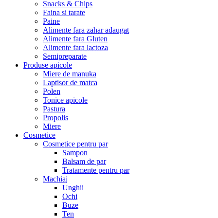
Snacks & Chips
Faina si tarate
Paine
Alimente fara zahar adaugat
Alimente fara Gluten
Alimente fara lactoza
Semipreparate
Produse apicole
Miere de manuka
Laptisor de matca
Polen
Tonice apicole
Pastura
Propolis
Miere
Cosmetice
Cosmetice pentru par
Sampon
Balsam de par
Tratamente pentru par
Machiaj
Unghii
Ochi
Buze
Ten