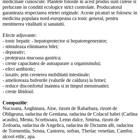
medicinale cunoscute. Plantele folosite in acest produs sunt culese si
prelucrate in conditii ecologice strict controlate. Producatorul
garanteaza respectarea retetei originale. Aceste picaturi se folosesc in
medicina populara nord-europeana ca tonic general, pentru
mentinerea vitalitatii si sanatatii.
Efecte adjuvante:
- tonic hepatic - hepatoprotector si hepatoregenerator;
- stimuleaza eliminarea bilei;
- depurativ;
- protejeaza mucoasa gastrica;
- creste capacitatea de autoaparare a organismului;
- efect antibiotic;
- laxativ, prin cresterea mobilitatii intestinale;
- amelioreaza bufeurile (valurile de caldura) la femei;
- reduce disconfortul inaintea si in timpul menstruatiei;
- creste libidoul.
Compozitie
:
Nucsoara, Anghinara, Aloe, rizom de Rabarbara, rizom de
Obligeana, radacina de Gentiana, radacina de Colacul babei (Carlina
acaulis), Menta, Scortisoara, Lemn dulce, Smirna, rizom de
Zedoaria, radacina de Angelica, radacina de Dictamn alb, radacina
de Tormentila, Senna, Castoreu, sofran, Theriac venetian, Camfor,
alcool etilic, apa.