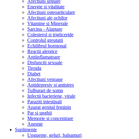
Afectiuni urinare
Energie si vitalitate
Afectiuni osteoarticulare
Afectiuni ale ochilor
Vitamine si Minerale
Sarcina - Alaptare
Colesterol si trigliceride
Controlul greutatii
Echilibrul hormonal
Reactii alergice
Antiinflamatoare
Disfunctii sexuale
Tiroida
Diabet
Afectiuni venoase
Antidepresiv si antistres
Tulburari de somn
Infectii bacteriene, virale
Paraziti intestinali
Aparat genital feminin
Par si unghii
Memorie si concentrare
Anemie
Suplimente
Unguente, geluri, balsamuri