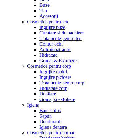
Buze
Ten
Accesorii
Cosmetice pentru ten
Ingrijire buze
Curatare si demachiere
Tratamente pentru ten
Contur ochi
Anti-imbatranire
Hidratare
Gomaj & Exfoliere
Cosmetice pentru corp
Ingrijire maini
Ingrijire picioare
Tratamente pentru corp
Hidratare corp
Depilare
Gomaj si exfoliere
Igiena
Baie si dus
Sapun
Deodorant
Igiena dentara
Cosmetice pentru barbati