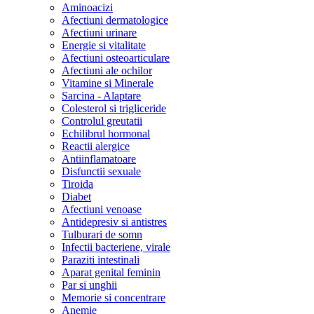
Aminoacizi
Afectiuni dermatologice
Afectiuni urinare
Energie si vitalitate
Afectiuni osteoarticulare
Afectiuni ale ochilor
Vitamine si Minerale
Sarcina - Alaptare
Colesterol si trigliceride
Controlul greutatii
Echilibrul hormonal
Reactii alergice
Antiinflamatoare
Disfunctii sexuale
Tiroida
Diabet
Afectiuni venoase
Antidepresiv si antistres
Tulburari de somn
Infectii bacteriene, virale
Paraziti intestinali
Aparat genital feminin
Par si unghii
Memorie si concentrare
Anemie