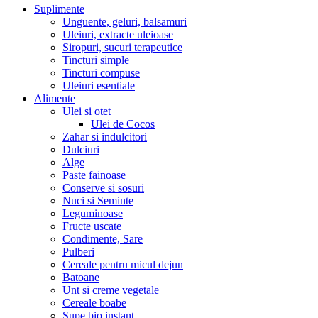
Suplimente
Unguente, geluri, balsamuri
Uleiuri, extracte uleioase
Siropuri, sucuri terapeutice
Tincturi simple
Tincturi compuse
Uleiuri esentiale
Alimente
Ulei si otet
Ulei de Cocos
Zahar si indulcitori
Dulciuri
Alge
Paste fainoase
Conserve si sosuri
Nuci si Seminte
Leguminoase
Fructe uscate
Condimente, Sare
Pulberi
Cereale pentru micul dejun
Batoane
Unt si creme vegetale
Cereale boabe
Supe bio instant