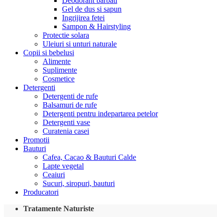
Deodorant barbati
Gel de dus si sapun
Ingrijirea fetei
Sampon & Hairstyling
Protectie solara
Uleiuri si unturi naturale
Copii si bebelusi
Alimente
Suplimente
Cosmetice
Detergenti
Detergenti de rufe
Balsamuri de rufe
Detergenti pentru indepartarea petelor
Detergenti vase
Curatenia casei
Promotii
Bauturi
Cafea, Cacao & Bauturi Calde
Lapte vegetal
Ceaiuri
Sucuri, siropuri, bauturi
Producatori
Tratamente Naturiste