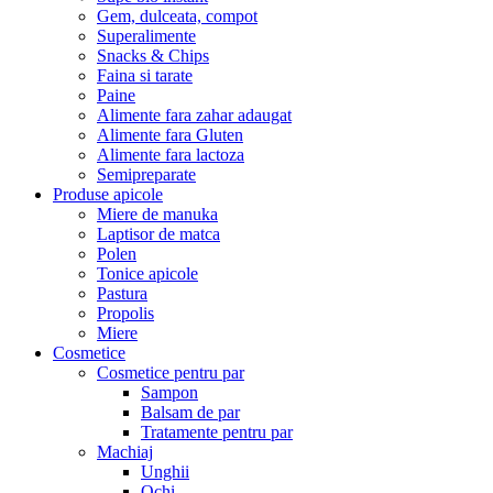
Gem, dulceata, compot
Superalimente
Snacks & Chips
Faina si tarate
Paine
Alimente fara zahar adaugat
Alimente fara Gluten
Alimente fara lactoza
Semipreparate
Produse apicole
Miere de manuka
Laptisor de matca
Polen
Tonice apicole
Pastura
Propolis
Miere
Cosmetice
Cosmetice pentru par
Sampon
Balsam de par
Tratamente pentru par
Machiaj
Unghii
Ochi