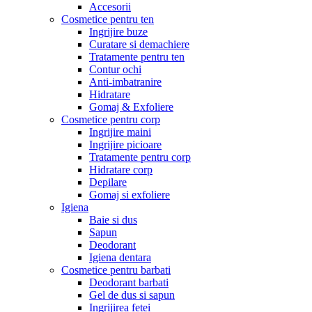
Accesorii
Cosmetice pentru ten
Ingrijire buze
Curatare si demachiere
Tratamente pentru ten
Contur ochi
Anti-imbatranire
Hidratare
Gomaj & Exfoliere
Cosmetice pentru corp
Ingrijire maini
Ingrijire picioare
Tratamente pentru corp
Hidratare corp
Depilare
Gomaj si exfoliere
Igiena
Baie si dus
Sapun
Deodorant
Igiena dentara
Cosmetice pentru barbati
Deodorant barbati
Gel de dus si sapun
Ingrijirea fetei