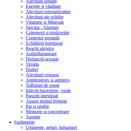
Afectiuni urinare
Energie si vitalitate
Afectiuni osteoarticulare
Afectiuni ale ochilor
Vitamine si Minerale
Sarcina - Alaptare
Colesterol si trigliceride
Controlul greutatii
Echilibrul hormonal
Reactii alergice
Antiinflamatoare
Disfunctii sexuale
Tiroida
Diabet
Afectiuni venoase
Antidepresiv si antistres
Tulburari de somn
Infectii bacteriene, virale
Paraziti intestinali
Aparat genital feminin
Par si unghii
Memorie si concentrare
Anemie
Suplimente
Unguente, geluri, balsamuri