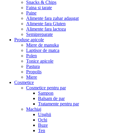
Snacks & Chips
Faina si tarate
Paine
Alimente fara zahar adaugat
Alimente fara Gluten
Alimente fara lactoza
Semipreparate
Produse apicole
Miere de manuka
Laptisor de matca
Polen
Tonice apicole
Pastura
Propolis
Miere
Cosmetice
Cosmetice pentru par
Sampon
Balsam de par
Tratamente pentru par
Machiaj
Unghii
Ochi
Buze
Ten