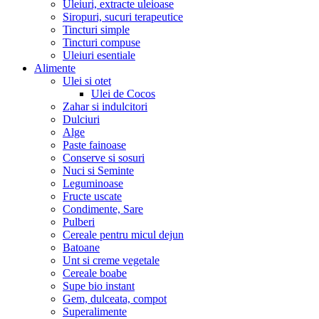
Uleiuri, extracte uleioase
Siropuri, sucuri terapeutice
Tincturi simple
Tincturi compuse
Uleiuri esentiale
Alimente
Ulei si otet
Ulei de Cocos
Zahar si indulcitori
Dulciuri
Alge
Paste fainoase
Conserve si sosuri
Nuci si Seminte
Leguminoase
Fructe uscate
Condimente, Sare
Pulberi
Cereale pentru micul dejun
Batoane
Unt si creme vegetale
Cereale boabe
Supe bio instant
Gem, dulceata, compot
Superalimente