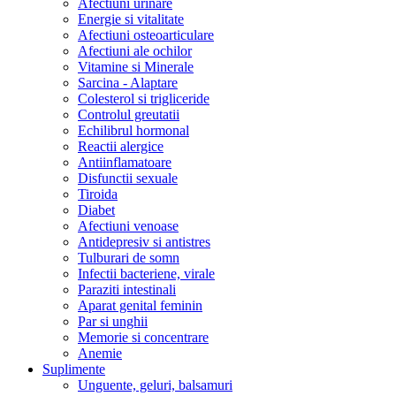
Afectiuni urinare
Energie si vitalitate
Afectiuni osteoarticulare
Afectiuni ale ochilor
Vitamine si Minerale
Sarcina - Alaptare
Colesterol si trigliceride
Controlul greutatii
Echilibrul hormonal
Reactii alergice
Antiinflamatoare
Disfunctii sexuale
Tiroida
Diabet
Afectiuni venoase
Antidepresiv si antistres
Tulburari de somn
Infectii bacteriene, virale
Paraziti intestinali
Aparat genital feminin
Par si unghii
Memorie si concentrare
Anemie
Suplimente
Unguente, geluri, balsamuri