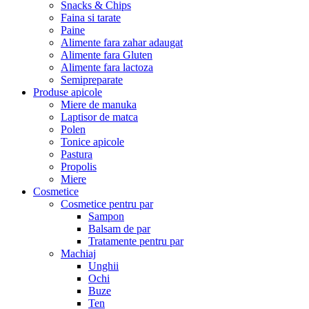
Snacks & Chips
Faina si tarate
Paine
Alimente fara zahar adaugat
Alimente fara Gluten
Alimente fara lactoza
Semipreparate
Produse apicole
Miere de manuka
Laptisor de matca
Polen
Tonice apicole
Pastura
Propolis
Miere
Cosmetice
Cosmetice pentru par
Sampon
Balsam de par
Tratamente pentru par
Machiaj
Unghii
Ochi
Buze
Ten