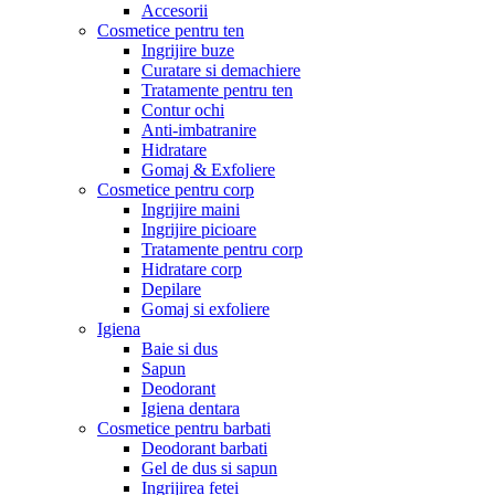
Accesorii
Cosmetice pentru ten
Ingrijire buze
Curatare si demachiere
Tratamente pentru ten
Contur ochi
Anti-imbatranire
Hidratare
Gomaj & Exfoliere
Cosmetice pentru corp
Ingrijire maini
Ingrijire picioare
Tratamente pentru corp
Hidratare corp
Depilare
Gomaj si exfoliere
Igiena
Baie si dus
Sapun
Deodorant
Igiena dentara
Cosmetice pentru barbati
Deodorant barbati
Gel de dus si sapun
Ingrijirea fetei