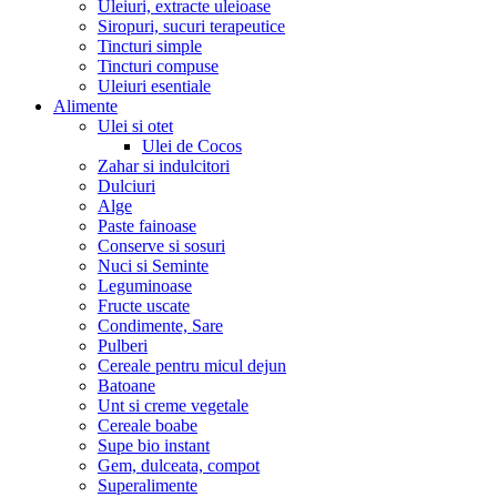
Uleiuri, extracte uleioase
Siropuri, sucuri terapeutice
Tincturi simple
Tincturi compuse
Uleiuri esentiale
Alimente
Ulei si otet
Ulei de Cocos
Zahar si indulcitori
Dulciuri
Alge
Paste fainoase
Conserve si sosuri
Nuci si Seminte
Leguminoase
Fructe uscate
Condimente, Sare
Pulberi
Cereale pentru micul dejun
Batoane
Unt si creme vegetale
Cereale boabe
Supe bio instant
Gem, dulceata, compot
Superalimente