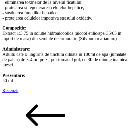
- eliminarea toxinelor de la nivelul ficatului;
- protejarea si regenerarea celulelor hepatice;
- sustinerea functiilor hepatice;
- protejarea celulelor impotriva stresului oxidativ.
Compozitie:
Extract 1:3,75 in solutie hidroalcoolica (alcool etilic/apa-35/65 in
raport de masa) din seminte de armurariu (Silybum marianum)
Administrare:
Adulti: cate o lingurita de tinctura diluata in 100ml de apa (jumatate
de pahar) de 3-4 ori pe zi, pe stomacul gol, cu 30 de minute inaintea
mesei.
Prezentare:
50 ml
Recenzii