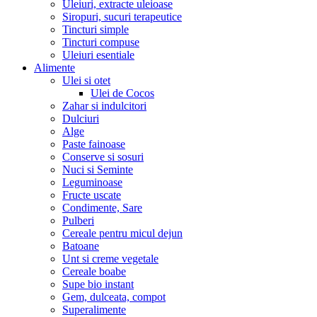
Uleiuri, extracte uleioase
Siropuri, sucuri terapeutice
Tincturi simple
Tincturi compuse
Uleiuri esentiale
Alimente
Ulei si otet
Ulei de Cocos
Zahar si indulcitori
Dulciuri
Alge
Paste fainoase
Conserve si sosuri
Nuci si Seminte
Leguminoase
Fructe uscate
Condimente, Sare
Pulberi
Cereale pentru micul dejun
Batoane
Unt si creme vegetale
Cereale boabe
Supe bio instant
Gem, dulceata, compot
Superalimente