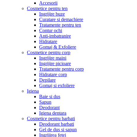
Accesorii
Cosmetice pentru ten
Ingrijire buze
Curatare si demachiere
Tratamente pentru ten
Contur ochi
Anti-imbatranire
Hidratare
Gomaj & Exfoliere
Cosmetice pentru corp
Ingrijire maini
Ingrijire picioare
Tratamente pentru corp
Hidratare corp
Depilare
Gomaj si exfoliere
Igiena
Baie si dus
Sapun
Deodorant
Igiena dentara
Cosmetice pentru barbati
Deodorant barbati
Gel de dus si sapun
Ingrijirea fetei