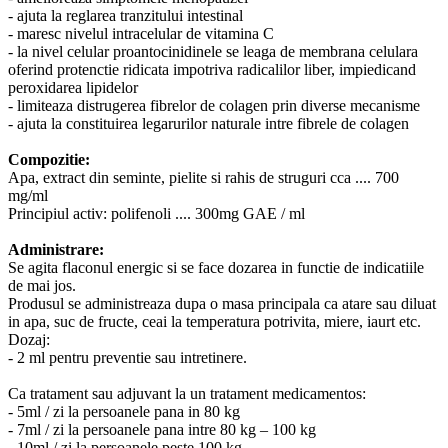
- ajuta la reglarea tranzitului intestinal
- maresc nivelul intracelular de vitamina C
- la nivel celular proantocinidinele se leaga de membrana celulara
oferind protenctie ridicata impotriva radicalilor liber, impiedicand
peroxidarea lipidelor
- limiteaza distrugerea fibrelor de colagen prin diverse mecanisme
- ajuta la constituirea legarurilor naturale intre fibrele de colagen
Compozitie:
Apa, extract din seminte, pielite si rahis de struguri cca .... 700
mg/ml
Principiul activ: polifenoli .... 300mg GAE / ml
Administrare:
Se agita flaconul energic si se face dozarea in functie de indicatiile
de mai jos.
Produsul se administreaza dupa o masa principala ca atare sau diluat
in apa, suc de fructe, ceai la temperatura potrivita, miere, iaurt etc.
Dozaj:
- 2 ml pentru preventie sau intretinere.
Ca tratament sau adjuvant la un tratament medicamentos:
- 5ml / zi la persoanele pana in 80 kg
- 7ml / zi la persoanele pana intre 80 kg – 100 kg
- 10ml / zi la persoanele peste 100 kg