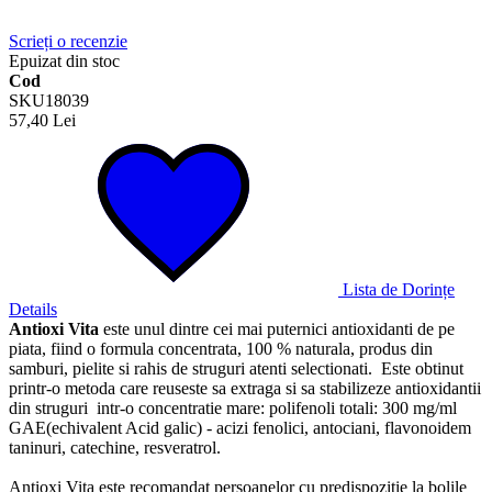
Scrieți o recenzie
Epuizat din stoc
Cod
SKU18039
57,40 Lei
Lista de Dorințe
Details
Antioxi Vita
este unul dintre cei mai puternici antioxidanti de pe
piata, fiind o formula concentrata, 100 % naturala, produs din
samburi, pielite si rahis de struguri atenti selectionati. Este obtinut
printr-o metoda care reuseste sa extraga si sa stabilizeze antioxidantii
din struguri intr-o concentratie mare: polifenoli totali: 300 mg/ml
GAE(echivalent Acid galic) - acizi fenolici, antociani, flavonoidem
taninuri, catechine, resveratrol.
Antioxi Vita este recomandat persoanelor cu predispozitie la bolile