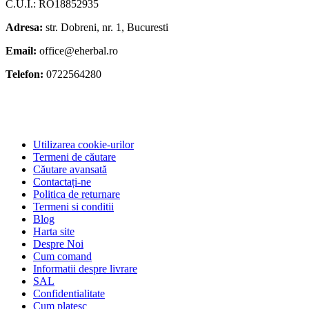
C.U.I.: RO18852935
Adresa:
str. Dobreni, nr. 1, Bucuresti
Email:
office@eherbal.ro
Telefon:
0722564280
Utilizarea cookie-urilor
Termeni de căutare
Căutare avansată
Contactați-ne
Politica de returnare
Termeni si conditii
Blog
Harta site
Despre Noi
Cum comand
Informatii despre livrare
SAL
Confidentialitate
Cum platesc