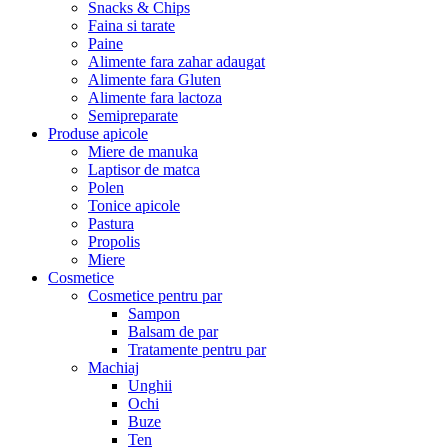
Snacks & Chips
Faina si tarate
Paine
Alimente fara zahar adaugat
Alimente fara Gluten
Alimente fara lactoza
Semipreparate
Produse apicole
Miere de manuka
Laptisor de matca
Polen
Tonice apicole
Pastura
Propolis
Miere
Cosmetice
Cosmetice pentru par
Sampon
Balsam de par
Tratamente pentru par
Machiaj
Unghii
Ochi
Buze
Ten