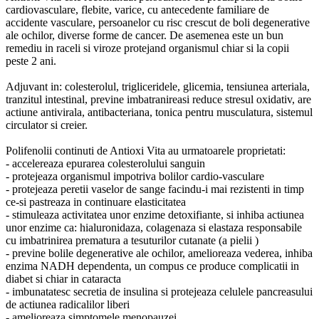
cardiovasculare, flebite, varice, cu antecedente familiare de
accidente vasculare, persoanelor cu risc crescut de boli degenerative
ale ochilor, diverse forme de cancer. De asemenea este un bun
remediu in raceli si viroze protejand organismul chiar si la copii
peste 2 ani.
Adjuvant in: colesterolul, trigliceridele, glicemia, tensiunea arteriala,
tranzitul intestinal, previne imbatranireasi reduce stresul oxidativ, are
actiune antivirala, antibacteriana, tonica pentru musculatura, sistemul
circulator si creier.
Polifenolii continuti de Antioxi Vita au urmatoarele proprietati:
- accelereaza epurarea colesterolului sanguin
- protejeaza organismul impotriva bolilor cardio-vasculare
- protejeaza peretii vaselor de sange facindu-i mai rezistenti in timp
ce-si pastreaza in continuare elasticitatea
- stimuleaza activitatea unor enzime detoxifiante, si inhiba actiunea
unor enzime ca: hialuronidaza, colagenaza si elastaza responsabile
cu imbatrinirea prematura a tesuturilor cutanate (a pielii )
- previne bolile degenerative ale ochilor, amelioreaza vederea, inhiba
enzima NADH dependenta, un compus ce produce complicatii in
diabet si chiar in cataracta
- imbunatatesc secretia de insulina si protejeaza celulele pancreasului
de actiunea radicalilor liberi
- amelioreaza simptomele menopauzei