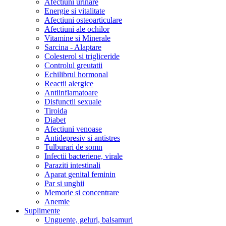
Afectiuni urinare
Energie si vitalitate
Afectiuni osteoarticulare
Afectiuni ale ochilor
Vitamine si Minerale
Sarcina - Alaptare
Colesterol si trigliceride
Controlul greutatii
Echilibrul hormonal
Reactii alergice
Antiinflamatoare
Disfunctii sexuale
Tiroida
Diabet
Afectiuni venoase
Antidepresiv si antistres
Tulburari de somn
Infectii bacteriene, virale
Paraziti intestinali
Aparat genital feminin
Par si unghii
Memorie si concentrare
Anemie
Suplimente
Unguente, geluri, balsamuri