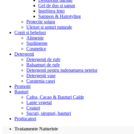
Deodorant barbati
Gel de dus si sapun
Ingrijirea fetei
Sampon & Hairstyling
Protectie solara
Uleiuri si unturi naturale
Copii si bebelusi
Alimente
Suplimente
Cosmetice
Detergenti
Detergenti de rufe
Balsamuri de rufe
Detergenti pentru indepartarea petelor
Detergenti vase
Curatenia casei
Promotii
Bauturi
Cafea, Cacao & Bauturi Calde
Lapte vegetal
Ceaiuri
Sucuri, siropuri, bauturi
Producatori
Tratamente Naturiste