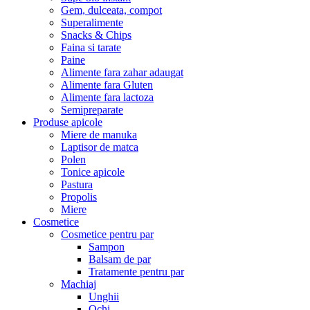
Gem, dulceata, compot
Superalimente
Snacks & Chips
Faina si tarate
Paine
Alimente fara zahar adaugat
Alimente fara Gluten
Alimente fara lactoza
Semipreparate
Produse apicole
Miere de manuka
Laptisor de matca
Polen
Tonice apicole
Pastura
Propolis
Miere
Cosmetice
Cosmetice pentru par
Sampon
Balsam de par
Tratamente pentru par
Machiaj
Unghii
Ochi