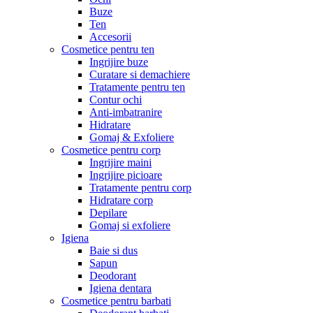
Buze
Ten
Accesorii
Cosmetice pentru ten
Ingrijire buze
Curatare si demachiere
Tratamente pentru ten
Contur ochi
Anti-imbatranire
Hidratare
Gomaj & Exfoliere
Cosmetice pentru corp
Ingrijire maini
Ingrijire picioare
Tratamente pentru corp
Hidratare corp
Depilare
Gomaj si exfoliere
Igiena
Baie si dus
Sapun
Deodorant
Igiena dentara
Cosmetice pentru barbati