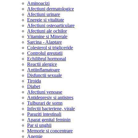
Aminoacizi
Afectiuni dermatologice
Afectiuni urinare
Energie si vitalitate
Afectiuni osteoarticulare
Afectiuni ale ochilor
Vitamine si Minerale
Sarcina - Alaptare
Colesterol si trigliceride
Controlul greutatii
Echilibrul hormonal
Reactii alergice
Antiinflamatoare
Disfunctii sexuale
Tiroida
Diabet
Afectiuni venoase
Antidepresiv si antistres
Tulburari de somn
Infectii bacteriene, virale
Paraziti intestinali
Aparat genital feminin
Par si unghii
Memorie si concentrare
Anemie