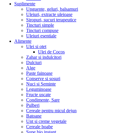
Suplimente
Unguente, geluri, balsamuri
Uleiuri, extracte uleioase
Siropuri, sucuri terapeutice
Tincturi simple
Tincturi compuse
Uleiuri esentiale
Alimente
Ulei si otet
Ulei de Cocos
Zahar si indulcitori
Dulciuri
Alge
Paste fainoase
Conserve si sosuri
Nuci si Seminte
Leguminoase
Fructe uscate
Condimente, Sare
Pulberi
Cereale pentru micul dejun
Batoane
Unt si creme vegetale
Cereale boabe
Supe bio instant