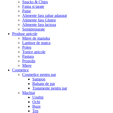
Snacks & Chips
Faina si tarate
Paine
Alimente fara zahar adaugat
Alimente fara Gluten
Alimente fara lactoza
Semipreparate
Produse apicole
Miere de manuka
Laptisor de matca
Polen
Tonice apicole
Pastura
Propolis
Miere
Cosmetice
Cosmetice pentru par
Sampon
Balsam de par
Tratamente pentru par
Machiaj
Unghii
Ochi
Buze
Ten