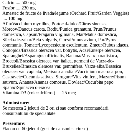
Calciu .... 500 mg
Fosfor .... 230 mg
Amestec de fructe de livada/legume (Orchard Fruit/Garden Veggies)
.... 100 mg
Afin/Vaccinium myrtillus, Portocal-dulce/Citrus sinensis,
Morcov/Daucus carota, Rodiu/Punica granatum, Prun/Prunus
domestica, Capsun/Fragaria virginiana, Mar/Malus domestica,
Sfecla-de-zahar/Beta vulgaris, Cires/Prunus avium, Par/Pyrus
communis, Tomate/Lycopersicum esculentum, Zmeur/Rubus idaeus,
Conopida/Brassica oleracea var. botrytis, Acai/Euterpe oleracea,
Sparanghel/Asparagus officinalis, Banana/Musa x paradisiaca,
Broccoli/Brassica oleracea var. italica, germeni de Varza-de-
Bruxelles/Brassica oleracea var. gemmifera, Varza-alba/Brassica
oleracea var. capitata, Merisor-canadian/Vaccinium macrocarpon,
Castravete/Cucumis sativus, Strugure/Vitis vinifera, Mazare/Pisum
sativum, Ananas/Ananas comosus, Dovleac/Cucurbita pepo,
Spanac/Spinacea oleracea
Vitamina D3 (colecalciferol) .... 25 mcg
Adminstrare:
Se mesteca 2 jeleuri de 2 ori zi sau conform recomandarii
consultantului de specialitate
Prezentare:
Flacon cu 60 jeleuri (gust de capsuni si cirese)