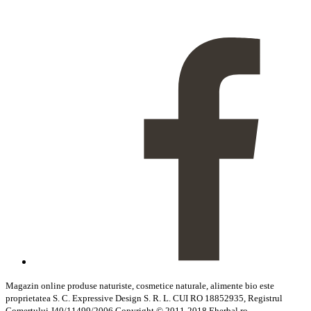
Magazin online produse naturiste, cosmetice naturale, alimente bio este
proprietatea S. C. Expressive Design S. R. L. CUI RO 18852935, Registrul
Comertului J40/11499/2006 Copyright © 2011-2018 Eherbal.ro