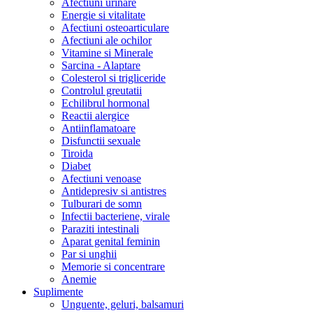
Afectiuni urinare
Energie si vitalitate
Afectiuni osteoarticulare
Afectiuni ale ochilor
Vitamine si Minerale
Sarcina - Alaptare
Colesterol si trigliceride
Controlul greutatii
Echilibrul hormonal
Reactii alergice
Antiinflamatoare
Disfunctii sexuale
Tiroida
Diabet
Afectiuni venoase
Antidepresiv si antistres
Tulburari de somn
Infectii bacteriene, virale
Paraziti intestinali
Aparat genital feminin
Par si unghii
Memorie si concentrare
Anemie
Suplimente
Unguente, geluri, balsamuri