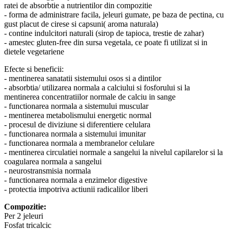
ratei de absorbtie a nutrientilor din compozitie
- forma de administrare facila, jeleuri gumate, pe baza de pectina, cu
gust placut de cirese si capsuni( aroma naturala)
- contine indulcitori naturali (sirop de tapioca, trestie de zahar)
- amestec gluten-free din sursa vegetala, ce poate fi utilizat si in
dietele vegetariene
Efecte si beneficii:
- mentinerea sanatatii sistemului osos si a dintilor
- absorbtia/ utilizarea normala a calciului si fosforului si la
mentinerea concentratiilor normale de calciu in sange
- functionarea normala a sistemului muscular
- mentinerea metabolismului energetic normal
- procesul de diviziune si diferentiere celulara
- functionarea normala a sistemului imunitar
- functionarea normala a membranelor celulare
- mentinerea circulatiei normale a sangelui la nivelul capilarelor si la
coagularea normala a sangelui
- neurostransmisia normala
- functionarea normala a enzimelor digestive
- protectia impotriva actiunii radicalilor liberi
Compozitie:
Per 2 jeleuri
Fosfat tricalcic