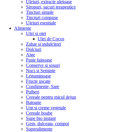
Uleiuri, extracte uleioase
Siropuri, sucuri terapeutice
Tincturi simple
Tincturi compuse
Uleiuri esentiale
Alimente
Ulei si otet
Ulei de Cocos
Zahar si indulcitori
Dulciuri
Alge
Paste fainoase
Conserve si sosuri
Nuci si Seminte
Leguminoase
Fructe uscate
Condimente, Sare
Pulberi
Cereale pentru micul dejun
Batoane
Unt si creme vegetale
Cereale boabe
Supe bio instant
Gem, dulceata, compot
Superalimente