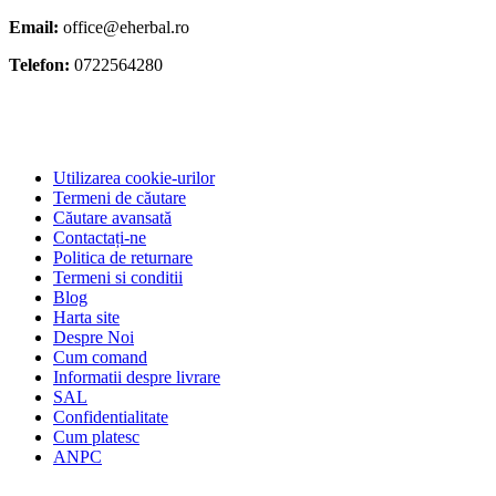
Email:
office@eherbal.ro
Telefon:
0722564280
Utilizarea cookie-urilor
Termeni de căutare
Căutare avansată
Contactați-ne
Politica de returnare
Termeni si conditii
Blog
Harta site
Despre Noi
Cum comand
Informatii despre livrare
SAL
Confidentialitate
Cum platesc
ANPC