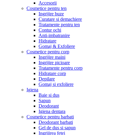
Accesorii
Cosmetice pentru ten
Ingrijire buze
Curatare si demachiere
Tratamente pentru ten
Contur ochi
Anti-imbatranire
Hidratare
Gomaj & Exfoliere
Cosmetice pentru corp
Ingrijire maini
Ingrijire picioare
Tratamente pentru corp
Hidratare corp
Depilare
Gomaj si exfoliere
Igiena
Baie si dus
Sapun
Deodorant
Igiena dentara
Cosmetice pentru barbati
Deodorant barbati
Gel de dus si sapun
Ingrijirea fetei