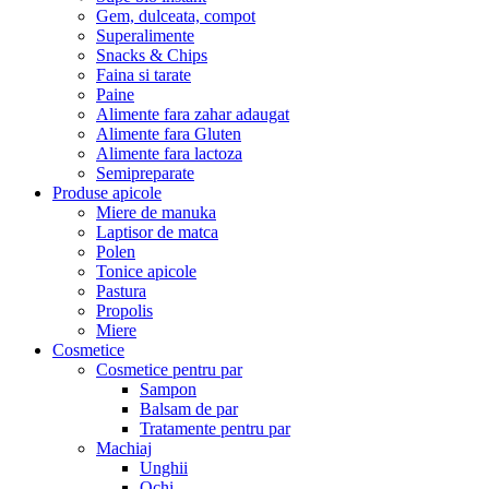
Gem, dulceata, compot
Superalimente
Snacks & Chips
Faina si tarate
Paine
Alimente fara zahar adaugat
Alimente fara Gluten
Alimente fara lactoza
Semipreparate
Produse apicole
Miere de manuka
Laptisor de matca
Polen
Tonice apicole
Pastura
Propolis
Miere
Cosmetice
Cosmetice pentru par
Sampon
Balsam de par
Tratamente pentru par
Machiaj
Unghii
Ochi