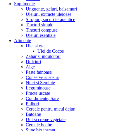
Suplimente
Unguente, geluri, balsamuri
Uleiuri, extracte uleioase
Siropuri, sucuri terapeutice
Tincturi simple
Tincturi compuse
Uleiuri esentiale
Alimente
Ulei si otet
Ulei de Cocos
Zahar si indulcitori
Dulciuri
Alge
Paste fainoase
Conserve si sosuri
Nuci si Seminte
Leguminoase
Fructe uscate
Condimente, Sare
Pulberi
Cereale pentru micul dejun
Batoane
Unt si creme vegetale
Cereale boabe
Supe bio instant