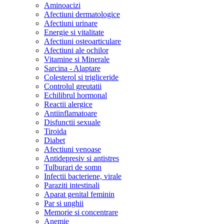
Aminoacizi
Afectiuni dermatologice
Afectiuni urinare
Energie si vitalitate
Afectiuni osteoarticulare
Afectiuni ale ochilor
Vitamine si Minerale
Sarcina - Alaptare
Colesterol si trigliceride
Controlul greutatii
Echilibrul hormonal
Reactii alergice
Antiinflamatoare
Disfunctii sexuale
Tiroida
Diabet
Afectiuni venoase
Antidepresiv si antistres
Tulburari de somn
Infectii bacteriene, virale
Paraziti intestinali
Aparat genital feminin
Par si unghii
Memorie si concentrare
Anemie