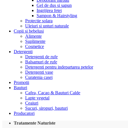
Deodorant barbati
Gel de dus si sapun
Ingrijirea fetei
Sampon & Hairstyling
Protectie solara
Uleiuri si unturi naturale
Copii si bebelusi
Alimente
Suplimente
Cosmetice
Detergenti
Detergenti de rufe
Balsamuri de rufe
Detergenti pentru indepartarea petelor
Detergenti vase
Curatenia casei
Promotii
Bauturi
Cafea, Cacao & Bauturi Calde
Lapte vegetal
Ceaiuri
Sucuri, siropuri, bauturi
Producatori
Tratamente Naturiste