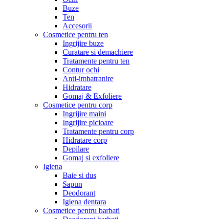
Buze
Ten
Accesorii
Cosmetice pentru ten
Ingrijire buze
Curatare si demachiere
Tratamente pentru ten
Contur ochi
Anti-imbatranire
Hidratare
Gomaj & Exfoliere
Cosmetice pentru corp
Ingrijire maini
Ingrijire picioare
Tratamente pentru corp
Hidratare corp
Depilare
Gomaj si exfoliere
Igiena
Baie si dus
Sapun
Deodorant
Igiena dentara
Cosmetice pentru barbati